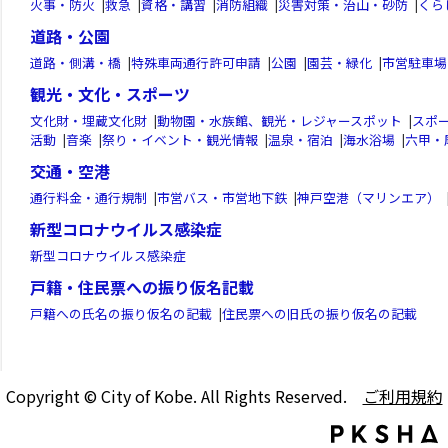
火事・防火
|
救急
|
資格・講習
|
消防組織
|
災害対策・治山・砂防
|
くら
道路・公園
道路・側溝・橋
|
特殊車両通行許可申請
|
公園
|
園芸・緑化
|
市営駐車場
観光・文化・スポーツ
文化財・埋蔵文化財
|
動物園・水族館、観光・レジャースポット
|
スポ
活動
|
音楽
|
祭り・イベント・観光情報
|
温泉・宿泊
|
海水浴場
|
六甲・
交通・空港
通行料金・通行規制
|
市営バス・市営地下鉄
|
神戸空港（マリンエア）
新型コロナウイルス感染症
新型コロナウイルス感染症
戸籍・住民票への振り仮名記載
戸籍への氏名の振り仮名の記載
|
住民票への旧氏の振り仮名の記載
Copyright © City of Kobe. All Rights Reserved.
ご利用規約