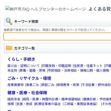
カテゴリ一覧
>
市政情報
>
職員採用
よくある質
戻る
キーワード検索
複数語で検索を行う場合は、単語と単語の間をスペースで区切ってください。
カテゴリ一覧
くらし・手続き
届け出・証明について
|
印鑑登録・印鑑証明
|
住民票・住基ネット
|
戸
来生物
|
葬儀・墓園・斎場
|
市民相談・法律相談・情報公開・個人情報
ごみ・リサイクル・環境
産業廃棄物
|
事業ごみ
|
家庭ごみ
|
環境教育・政策
|
不法投棄・野外焼却
健康・医療・社会保険
国民年金
|
病院・医療・時間外診療・精神保健相談
|
健康診断・予防接
保険
|
支援・助成
|
医療従事者の届出（三師届・業務従事者届）
|
その