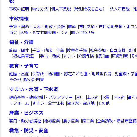
税
市税の証明
|
納付方法
|
個人市民税（特別徴収を含む）
|
法人市民税
|
軽
市政情報
予算・契約・入札・財政・会計
|
選挙
|
市民参加・市民活動支援・ボラ
市会
|
人権・男女共同参画・ＤＶ
|
問い合わせ先
福祉・介護
施設・団体
|
手当・助成・年金
|
障害者手帳
|
社会参加・自立支援
|
割引
（福祉乗車証）
|
手当・助成
|
すまい
|
介護保険
|
認知症
|
医療制度
|
そ
教育・子育て
妊娠・出産
|
保育所・幼稚園・認定こども園・地域型保育
|
児童館・学
その他
|
就労証明書
すまい・水道・下水道
建築基準・建築規制・バリアフリー
|
河川
|
上水道
|
水質
|
下水道
|
都市
リフォーム
|
すまい・公営住宅
|
空き家・空き地
|
その他
産業・ビジネス
雇用・勤労者福祉
|
地場産業
|
農水産業
|
商工業
|
企業誘致・新都市整備
救急・防災・安全