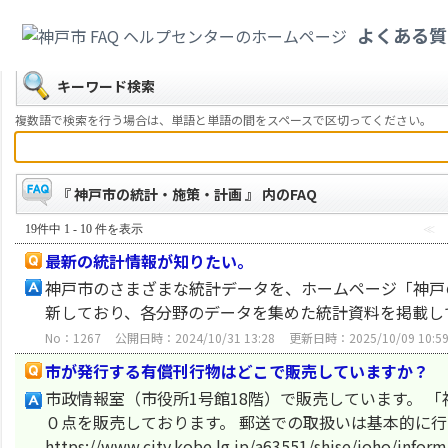
カテゴリ一覧
>
市政情報
>
神戸市の統計・施策・計画
よくある質
戻る
キーワード検索
複数語で検索を行う場合は、単語と単語の間をスペースで区切ってください。
『 神戸市の統計・施策・計画 』 内のFAQ
19件中 1 - 10 件を表示
≪
最新の統計情報が知りたい。
神戸市のさまざまな統計データを、ホームページ「神戸
新しており、各分野のデータを集めた統計資料を掲載し
No：1267
公開日時：2024/10/31 13:28
更新日時：2025/10/09 10:5
市が発行する有償刊行物はどこで販売していますか？
市政情報室（市役所1号館18階）で販売しています。 
０点を販売しております。 郵送での取扱いは基本的に行
https://www.city.kobe.lg.jp/a63551/shise/joho/info