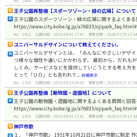
No：2409
公開日時：2025/04/01 17:01
更新日時：2026/07/29 17:4
王子公園再整備【スポーツゾーン・緑の広場】について
王子公園のスポーツゾーン・緑の広場に関するよくある
https://www.city.kobe.lg.jp/a76835/ojipark_faq.html
No：2412
公開日時：2025/04/01 17:01
更新日時：2026/07/29 17:4
ユニバーサルデザインについて教えてください。
ユニバーサルデザインとは、「みんなにやさしいデザイ
つ様々な個性や違いにかかわらず、 最初から、だれも
しくみ、サービスなどを提供していこうとする考え方をいいます
とって「ＵＤ」とも言われて...
詳細表示
No：1333
公開日時：2025/03/24 00:00
更新日時：2025/03/27 11:5
王子公園再整備【動物園・遊園地】について
王子公園の動物園・遊園地に関するよくある質問と回答
https://www.city.kobe.lg.jp/a76835/ojipark_faq.htm
No：2410
公開日時：2025/04/01 17:01
更新日時：2026/07/29 17:4
神戸市歌
１．「神戸市歌」 1951年10月21日に神戸市歌に制