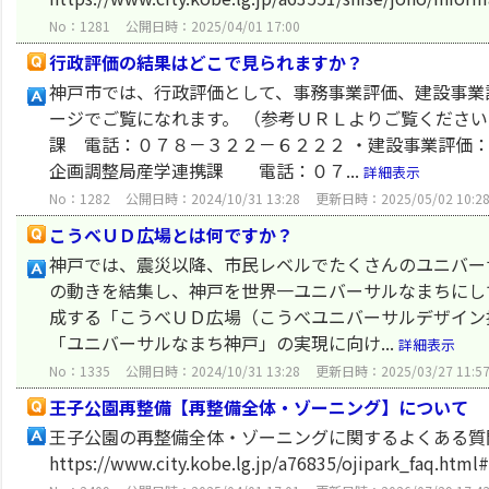
No：1281
公開日時：2025/04/01 17:00
行政評価の結果はどこで見られますか？
神戸市では、行政評価として、事務事業評価、建設事業
ージでご覧になれます。 （参考ＵＲＬよりご覧ください
課 電話：０７８－３２２－６２２２ ・建設事業評価
企画調整局産学連携課 電話：０７...
詳細表示
No：1282
公開日時：2024/10/31 13:28
更新日時：2025/05/02 10:2
こうべＵＤ広場とは何ですか？
神戸では、震災以降、市民レベルでたくさんのユニバーサ
の動きを結集し、神戸を世界一ユニバーサルなまちにし
成する「こうべＵＤ広場（こうべユニバーサルデザイン推
「ユニバーサルなまち神戸」の実現に向け...
詳細表示
No：1335
公開日時：2024/10/31 13:28
更新日時：2025/03/27 11:5
王子公園再整備【再整備全体・ゾーニング】について
王子公園の再整備全体・ゾーニングに関するよくある質
https://www.city.kobe.lg.jp/a76835/ojipark_faq.ht