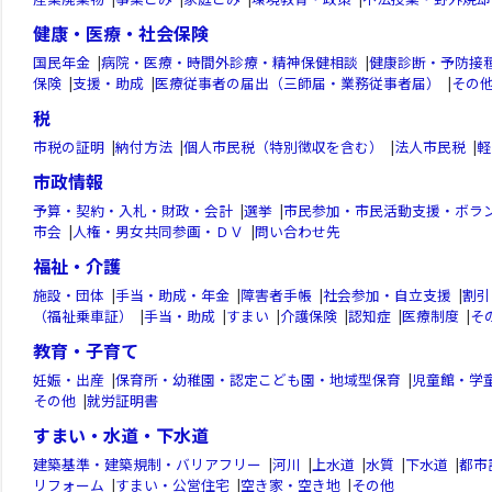
健康・医療・社会保険
国民年金
|
病院・医療・時間外診療・精神保健相談
|
健康診断・予防接
保険
|
支援・助成
|
医療従事者の届出（三師届・業務従事者届）
|
その
税
市税の証明
|
納付方法
|
個人市民税（特別徴収を含む）
|
法人市民税
|
軽
市政情報
予算・契約・入札・財政・会計
|
選挙
|
市民参加・市民活動支援・ボラ
市会
|
人権・男女共同参画・ＤＶ
|
問い合わせ先
福祉・介護
施設・団体
|
手当・助成・年金
|
障害者手帳
|
社会参加・自立支援
|
割引
（福祉乗車証）
|
手当・助成
|
すまい
|
介護保険
|
認知症
|
医療制度
|
そ
教育・子育て
妊娠・出産
|
保育所・幼稚園・認定こども園・地域型保育
|
児童館・学
その他
|
就労証明書
すまい・水道・下水道
建築基準・建築規制・バリアフリー
|
河川
|
上水道
|
水質
|
下水道
|
都市
リフォーム
|
すまい・公営住宅
|
空き家・空き地
|
その他