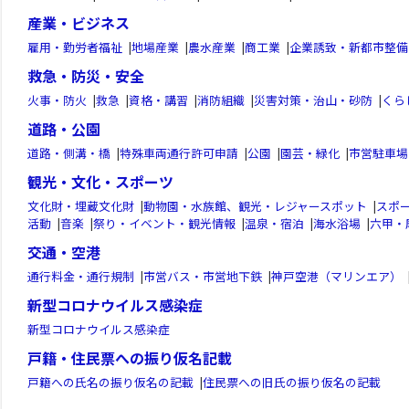
産業・ビジネス
雇用・勤労者福祉
|
地場産業
|
農水産業
|
商工業
|
企業誘致・新都市整備
救急・防災・安全
火事・防火
|
救急
|
資格・講習
|
消防組織
|
災害対策・治山・砂防
|
くら
道路・公園
道路・側溝・橋
|
特殊車両通行許可申請
|
公園
|
園芸・緑化
|
市営駐車場
観光・文化・スポーツ
文化財・埋蔵文化財
|
動物園・水族館、観光・レジャースポット
|
スポ
活動
|
音楽
|
祭り・イベント・観光情報
|
温泉・宿泊
|
海水浴場
|
六甲・
交通・空港
通行料金・通行規制
|
市営バス・市営地下鉄
|
神戸空港（マリンエア）
新型コロナウイルス感染症
新型コロナウイルス感染症
戸籍・住民票への振り仮名記載
戸籍への氏名の振り仮名の記載
|
住民票への旧氏の振り仮名の記載