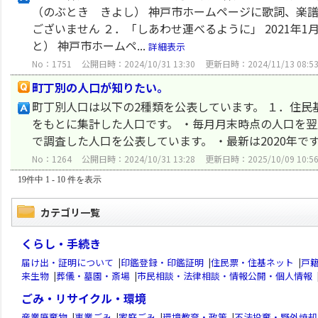
（のぶとき きよし） 神戸市ホームページに歌詞、楽譜、
ございません ２．「しあわせ運べるように」 2021年
と） 神戸市ホームペ...
詳細表示
No：1751
公開日時：2024/10/31 13:30
更新日時：2024/11/13 08:5
町丁別の人口が知りたい。
町丁別人口は以下の2種類を公表しています。 １．住民
をもとに集計した人口です。 ・毎月月末時点の人口を翌
で調査した人口を公表しています。 ・最新は2020年で
No：1264
公開日時：2024/10/31 13:28
更新日時：2025/10/09 10:5
19件中 1 - 10 件を表示
カテゴリ一覧
くらし・手続き
届け出・証明について
|
印鑑登録・印鑑証明
|
住民票・住基ネット
|
戸
来生物
|
葬儀・墓園・斎場
|
市民相談・法律相談・情報公開・個人情報
ごみ・リサイクル・環境
産業廃棄物
|
事業ごみ
|
家庭ごみ
|
環境教育・政策
|
不法投棄・野外焼却