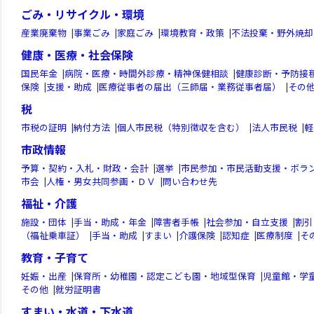
ごみ・リサイクル・環境
産業廃棄物
|
事業ごみ
|
家庭ごみ
|
環境教育・政策
|
不法投棄・野外焼却
健康・医療・社会保険
国民年金
|
病院・医療・時間外診療・精神保健相談
|
健康診断・予防接
保険
|
支援・助成
|
医療従事者の届出（三師届・業務従事者届）
|
その
税
市税の証明
|
納付方法
|
個人市民税（特別徴収を含む）
|
法人市民税
|
軽
市政情報
予算・契約・入札・財政・会計
|
選挙
|
市民参加・市民活動支援・ボラ
市会
|
人権・男女共同参画・ＤＶ
|
問い合わせ先
福祉・介護
施設・団体
|
手当・助成・年金
|
障害者手帳
|
社会参加・自立支援
|
割引
（福祉乗車証）
|
手当・助成
|
すまい
|
介護保険
|
認知症
|
医療制度
|
そ
教育・子育て
妊娠・出産
|
保育所・幼稚園・認定こども園・地域型保育
|
児童館・学
その他
|
就労証明書
すまい・水道・下水道