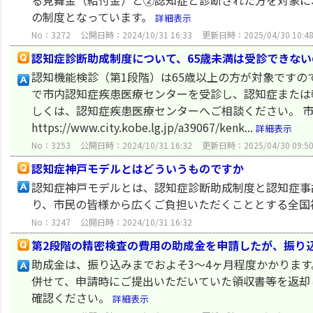
る見舞金（給付金）と②認知症と診断された方を対象に
の制度となっています。
詳細表示
No：3272
公開日時：2024/10/31 16:33
更新日時：2025/04/30 10:4
認知症診断助成制度について、65歳未満は受診できな
認知機能検診（第1段階）は65歳以上の方が対象ですの
で市内認知症疾患医療センターを受診し、認知症または
しくは、認知症疾患医療センターへご相談ください。 
https://www.city.kobe.lg.jp/a39067/kenk...
詳細表示
No：3253
公開日時：2024/10/31 16:32
更新日時：2025/04/30 09:5
認知症神戸モデルとはどういうものですか
認知症神戸モデルとは、認知症診断助成制度と認知症事
り、市民の皆様から広くご負担いただくこととする全国
No：3247
公開日時：2024/10/31 16:32
第2段階の精密検査の費用の助成金を申請したが、振り
助成金は、振り込みまでおよそ3～4ヶ月程度かかりま
併せて、申請時にご提出いただいていた領収書等を返却
確認ください。
詳細表示