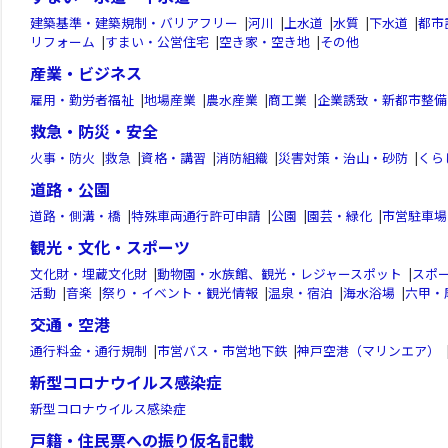
建築基準・建築規制・バリアフリー
|
河川
|
上水道
|
水質
|
下水道
|
都市
リフォーム
|
すまい・公営住宅
|
空き家・空き地
|
その他
産業・ビジネス
雇用・勤労者福祉
|
地場産業
|
農水産業
|
商工業
|
企業誘致・新都市整備
救急・防災・安全
火事・防火
|
救急
|
資格・講習
|
消防組織
|
災害対策・治山・砂防
|
くら
道路・公園
道路・側溝・橋
|
特殊車両通行許可申請
|
公園
|
園芸・緑化
|
市営駐車場
観光・文化・スポーツ
文化財・埋蔵文化財
|
動物園・水族館、観光・レジャースポット
|
スポ
活動
|
音楽
|
祭り・イベント・観光情報
|
温泉・宿泊
|
海水浴場
|
六甲・
交通・空港
通行料金・通行規制
|
市営バス・市営地下鉄
|
神戸空港（マリンエア）
新型コロナウイルス感染症
新型コロナウイルス感染症
戸籍・住民票への振り仮名記載