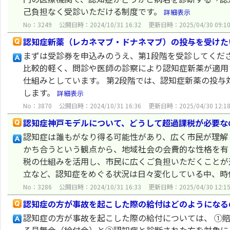
己負担なく受診いただける制度です。
詳細表示
No：3249
公開日時：2024/10/31 16:32
更新日時：2025/04/30 09:1
認知症新薬（レカネマブ・ドナネマブ）の投与を受けた
まずは受診券を申込みのうえ、第1段階を受診してくだ
比較的軽く、問診や医師の診察により認知症新薬が適用
仕組みとしています。 第2段階では、認知症新薬の投
します。
詳細表示
No：3870
公開日時：2024/10/31 16:36
更新日時：2025/04/30 12:1
認知症神戸モデルについて、どうして超過課税が必要な
認知症は誰もがなり得る可能性があり、広く市民が理解
かち合うという観点から、地域社会の会費的な性格を有
税の仕組みを活用し、市民に広くご負担いただくことが
立など、認知症をめぐる状況は日々変化している中、時代に
No：3286
公開日時：2024/10/31 16:33
更新日時：2025/04/30 12:1
認知症の方が事故を起こした際の給付はどのようになる
認知症の方が事故を起こした際の給付については、 ①