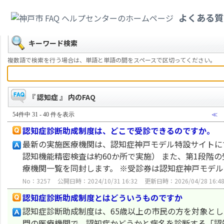
カテゴリ一覧
>
福祉・介護
>
認知症
よくある質
戻る
キーワード検索
複数語で検索を行う場合は、単語と単語の間をスペースで区切ってください。
『 認知症 』 内のFAQ
54件中 31 - 40 件を表示
≪
認知症診断助成制度は、どこで受診できるのですか。
最新の実施医療機関は、認知症神戸モデル特設サイトにて公
認知機能精密検査は約60か所で実施） また、第1段階
療機関一覧を同封します。 ※受診券は認知症神戸モデ
No：3257
公開日時：2024/10/31 16:32
更新日時：2026/04/28 16:4
認知症診断助成制度とはどういうものですか
認知症診断助成制度は、65歳以上の市民の方を対象と
門の医療機関で、認知症かどうかと病名を診断する「認