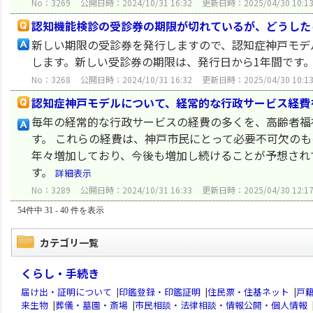
No：3269
公開日時：2024/10/31 16:32
更新日時：2025/04/30 10:1
認知機能検診の受診券の期限が切れているが、どうした
新しい期限の受診券を発行しますので、認知症神戸モデ
します。新しい受診券の期限は、発行日から1年間です
No：3268
公開日時：2024/10/31 16:32
更新日時：2025/04/30 10:1
認知症神戸モデルについて、経常的な行政サービス経費
毎年の経常的な行政サービスの経費の多くを、高齢者福
す。 これらの経費は、神戸市民にとって必要不可欠の
年々増加しており、今後も増加し続けることが予想され
す。
詳細表示
No：3289
公開日時：2024/10/31 16:33
更新日時：2025/04/30 12:1
54件中 31 - 40 件を表示
カテゴリ一覧
くらし・手続き
届け出・証明について
|
印鑑登録・印鑑証明
|
住民票・住基ネット
|
戸
来生物
|
葬儀・墓園・斎場
|
市民相談・法律相談・情報公開・個人情報