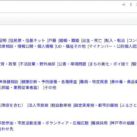
≪
1
証明
|
住民票・住基ネット
|
戸籍
|
婚姻・離婚
|
出生・死亡
|
転入・転出
|
コン
法律相談・情報公開・個人情報
|
UD・福祉その他
|
マイナンバー・公的個人認
教育・政策
|
不法投棄・野外焼却
|
公害・環境問題
|
まちの美化・ポイ捨て
|
騒
神保健相談
|
健康診断・予防接種・各種検査
|
難病・特定疾患
|
食中毒・食品
三師届・業務従事者届）
|
その他
別徴収を含む）
|
法人市民税
|
軽自動車税
|
固定資産税・都市計画税
|
ふるさと
市民参加・市民活動支援・ボランティア・広報広聴
|
職員採用
|
神戸市の組織
合わせ先