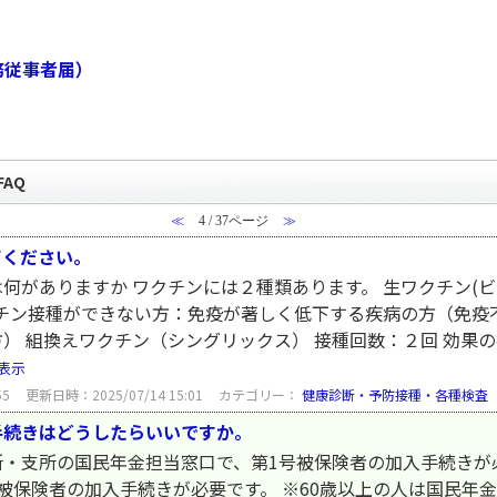
務従事者届）
AQ
≪
4 / 37ページ
≫
てください。
何がありますか ワクチンには２種類あります。 生ワクチン(ビケ
クチン接種ができない方：免疫が著しく低下する疾病の方（免疫
） 組換えワクチン（シングリックス） 接種回数：２回 効果の
表示
55
更新日時：2025/07/14 15:01
カテゴリー：
健康診断・予防接種・各種検査
手続きはどうしたらいいですか。
所・支所の国民年金担当窓口で、第1号被保険者の加入手続きが
被保険者の加入手続きが必要です。 ※60歳以上の人は国民年