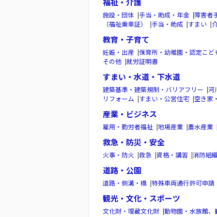
福祉・介護
施設・団体
|
手当・助成・年金
|
障害者
（福祉乗車証）
|
手当・助成
|
すまい
|
教育・子育て
妊娠・出産
|
保育所・幼稚園・認定こど
その他
|
就労証明書
すまい・水道・下水道
建築基準・建築規制・バリアフリー
|
河
リフォーム
|
すまい・公営住宅
|
空き家
産業・ビジネス
雇用・勤労者福祉
|
地場産業
|
農水産業
救急・防災・安全
火事・防火
|
救急
|
資格・講習
|
消防組
道路・公園
道路・側溝・橋
|
特殊車両通行許可申請
観光・文化・スポーツ
文化財・埋蔵文化財
|
動物園・水族館、