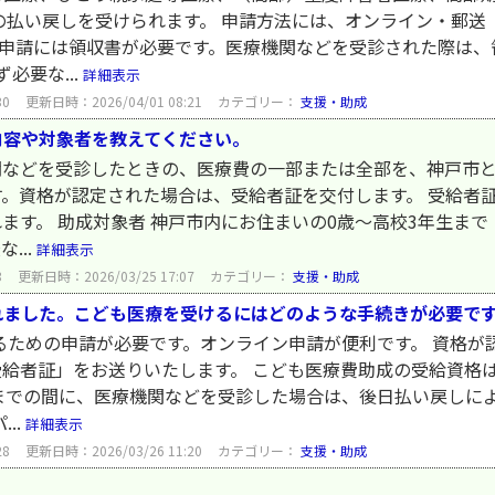
の払い戻しを受けられます。 申請方法には、オンライン・郵送
 申請には領収書が必要です。医療機関などを受診された際は
必要な...
詳細表示
30
更新日時：2026/04/01 08:21
カテゴリー：
支援・助成
内容や対象者を教えてください。
などを受診したときの、医療費の一部または全部を、神戸市と
。資格が認定された場合は、受給者証を交付します。 受給者
す。 助成対象者 神戸市内にお住まいの0歳～高校3年生まで 
...
詳細表示
3
更新日時：2026/03/25 17:07
カテゴリー：
支援・助成
れました。こども医療を受けるにはどのような手続きが必要で
るための申請が必要です。オンライン申請が便利です。 資格が
給者証」をお送りいたします。 こども医療費助成の受給資格
までの間に、医療機関などを受診した場合は、後日払い戻しによ
..
詳細表示
28
更新日時：2026/03/26 11:20
カテゴリー：
支援・助成