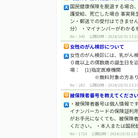
国民健康保険を脱退する場合、
護受給、死亡した場合 事実発
ン・郵送での受付はできません
分） ・マイナンバーがわかるもの
No：345
公開日時：2024/10/31 13:2
女性のがん検診について
女性のがん検診には、乳がん検
０歳以上の偶数歳の誕生日を
場： (1)指定医療機関 
※無料対象の方あり（関連
No：282
公開日時：2024/10/31 13:2
被保険者番号を教えてくださ
・被保険者番号は個人情報で
イナンバーカードの保険証利用
がお手元になくても、被保険
ください。 ・本人または国民健
No：1710
公開日時：2024/10/31 13: