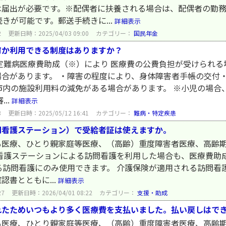
は届出が必要です。※配偶者に扶養される場合は、配偶者の勤務
きが可能です。郵送手続きに...
詳細表示
2
更新日時：2025/04/03 09:00
カテゴリー：
国民年金
何か利用できる制度はありますか？
定難病医療費助成（※）により 医療費の公費負担が受けられる
合があります。 ・障害の程度により、身体障害者手帳の交付
市内の施設利用料の減免がある場合があります。 ※小児の場合
..
詳細表示
3
更新日時：2025/05/12 16:41
カテゴリー：
難病・特定疾患
問看護ステーション）で受給者証は使えますか。
も医療、ひとり親家庭等医療、（高齢）重度障害者医療、高齢
問看護ステーションによる訪問看護を利用した場合も、医療費助
る訪問看護にのみ使用できます。 介護保険が適用される訪問看
書とともに...
詳細表示
27
更新日時：2026/04/01 08:22
カテゴリー：
支援・助成
れたためいつもより多く医療費を支払いました。払い戻しはで
も医療、ひとり親家庭等医療、（高齢）重度障害者医療、高齢