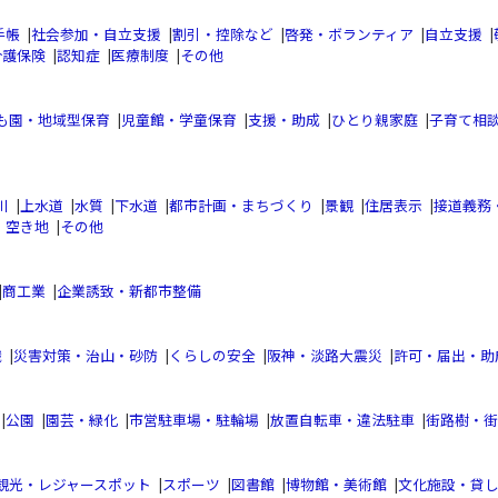
手帳
|
社会参加・自立支援
|
割引・控除など
|
啓発・ボランティア
|
自立支援
|
介護保険
|
認知症
|
医療制度
|
その他
も園・地域型保育
|
児童館・学童保育
|
支援・助成
|
ひとり親家庭
|
子育て相
川
|
上水道
|
水質
|
下水道
|
都市計画・まちづくり
|
景観
|
住居表示
|
接道義務
・空き地
|
その他
|
商工業
|
企業誘致・新都市整備
織
|
災害対策・治山・砂防
|
くらしの安全
|
阪神・淡路大震災
|
許可・届出・助
|
公園
|
園芸・緑化
|
市営駐車場・駐輪場
|
放置自転車・違法駐車
|
街路樹・街
観光・レジャースポット
|
スポーツ
|
図書館
|
博物館・美術館
|
文化施設・貸