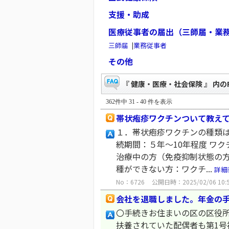
支援・助成
医療従事者の届出（三師届・業
三師届
|
業務従事者
その他
『 健康・医療・社会保険 』 内のF
362件中 31 - 40 件を表示
帯状疱疹ワクチンついて教え
１．帯状疱疹ワクチンの種類は
続期間：５年～10年程度 ワ
治療中の方（免疫抑制状態の方
種ができない方：ワクチ...
詳細
No：6726
公開日時：2025/02/06 10:
会社を退職しました。年金の
〇手続きお住まいの区の区役
扶養されていた配偶者も第1号