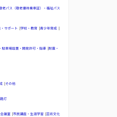
敬老パス（敬老優待乗車証）・福祉パス
談・サポート
|
学校・教育
|
青少年育成
|
・駐車場設置・開発許可・指導
|
耐震・
成
|
その他
路灯
し会議室
|
市民講座・生涯学習
|
芸術文化