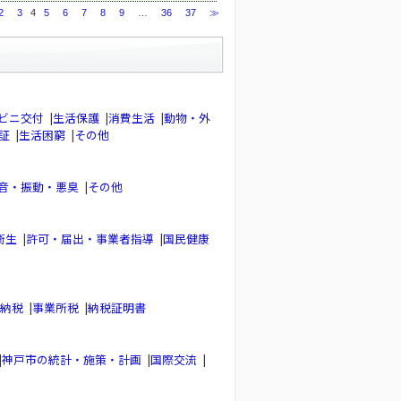
2
3
4
5
6
7
8
9
…
36
37
≫
ビニ交付
|
生活保護
|
消費生活
|
動物・外
証
|
生活困窮
|
その他
音・振動・悪臭
|
その他
衛生
|
許可・届出・事業者指導
|
国民健康
納税
|
事業所税
|
納税証明書
|
神戸市の統計・施策・計画
|
国際交流
|