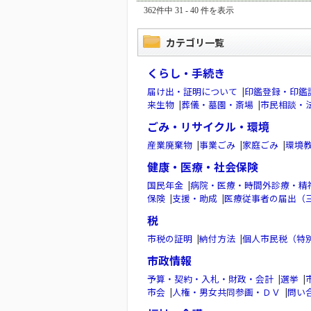
362件中 31 - 40 件を表示
カテゴリ一覧
くらし・手続き
届け出・証明について
|
印鑑登録・印鑑
来生物
|
葬儀・墓園・斎場
|
市民相談・
ごみ・リサイクル・環境
産業廃棄物
|
事業ごみ
|
家庭ごみ
|
環境
健康・医療・社会保険
国民年金
|
病院・医療・時間外診療・精
保険
|
支援・助成
|
医療従事者の届出（
税
市税の証明
|
納付方法
|
個人市民税（特
市政情報
予算・契約・入札・財政・会計
|
選挙
|
市会
|
人権・男女共同参画・ＤＶ
|
問い