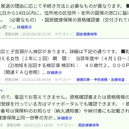
脱退の理由に応じて手続き方法と必要なものが異なります。 ■
生日から14日以内に、住所地の区役所・支所の国保の窓口に届
。 （必要なもの） ・国民健康保険の資格確認書（交付され
 ・...
詳細表示
3
更新日時：2026/06/26 15:30
カテゴリー：
国民健康保険
診と子宮頸がん検診があります。詳細は下記の通りです。 ■乳
迎える女性（２年に１回） 期 間： 当該年度中（４月１日～
(2)地域を巡回する検診車 検診料： ４０歳代２，０００
ＦＡＱ参照）...
詳細表示
3
更新日時：2024/11/06 06:04
カテゴリー：
健康診断・予防接種・各種検査
い。
すので、電話でお答えできません。資格確認書または資格情報
登録を行っている方はマイナポータルでも確認できます。 ・
者番号は保険料のお知らせ（納入通知書）や納付書にも記載さ
康保険上同一世帯の方が...
詳細表示
30
更新日時：2025/12/17 16:02
カテゴリー：
国民健康保険