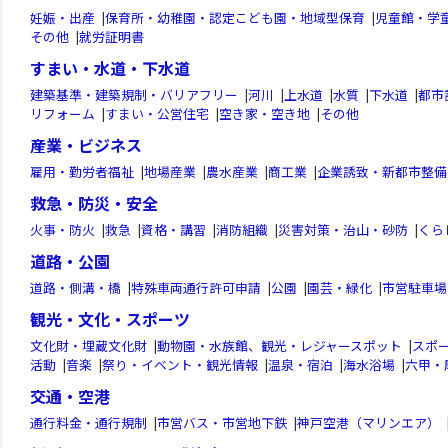
妊娠・出産
|
保育所・幼稚園・認定こども園・地域型保育
|
児童館・学
その他
|
就労証明書
すまい・水道・下水道
建築基準・建築規制・バリアフリー
|
河川
|
上水道
|
水質
|
下水道
|
都市
リフォーム
|
すまい・公営住宅
|
空き家・空き地
|
その他
産業・ビジネス
雇用・勤労者福祉
|
地場産業
|
農水産業
|
商工業
|
企業誘致・新都市整備
救急・防災・安全
火事・防火
|
救急
|
資格・講習
|
消防組織
|
災害対策・治山・砂防
|
くら
道路・公園
道路・側溝・橋
|
特殊車両通行許可申請
|
公園
|
園芸・緑化
|
市営駐車場
観光・文化・スポーツ
文化財・埋蔵文化財
|
動物園・水族館、観光・レジャースポット
|
スポ
活動
|
音楽
|
祭り・イベント・観光情報
|
温泉・宿泊
|
海水浴場
|
六甲・
交通・空港
通行料金・通行規制
|
市営バス・市営地下鉄
|
神戸空港（マリンエア）