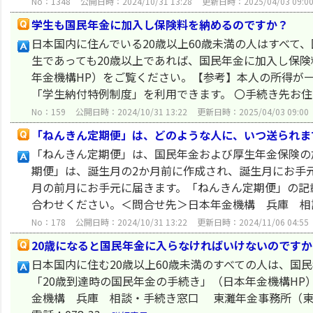
No：1348
公開日時：2024/10/31 13:28
更新日時：2025/04/03 09:0
学生も国民年金に加入し保険料を納めるのですか？
日本国内に住んでいる20歳以上60歳未満の人はすべて
生であっても20歳以上であれば、国民年金に加入し保険
年金機構HP）をご覧ください。【参考】本人の所得が
「学生納付特例制度」を利用できます。 〇手続き先お住.
No：159
公開日時：2024/10/31 13:22
更新日時：2025/04/03 09:00
「ねんきん定期便」は、どのような人に、いつ送られま
「ねんきん定期便」は、国民年金および厚生年金保険の
期便」は、誕生月の2か月前に作成され、誕生月にお手
月の前月にお手元に届きます。「ねんきん定期便」の記
合わせください。＜問合せ先＞日本年金機構 兵庫 相談
No：178
公開日時：2024/10/31 13:22
更新日時：2024/11/06 04:55
20歳になると国民年金に入らなければいけないのですか
日本国内に住む20歳以上60歳未満のすべての人は、国
「20歳到達時の国民年金の手続き」（日本年金機構HP
金機構 兵庫 相談・手続き窓口 東灘年金事務所（東灘区