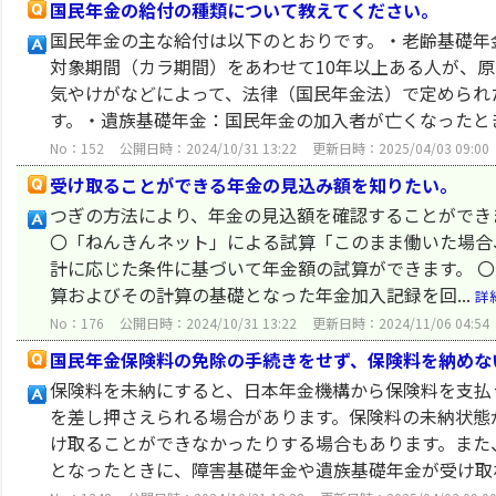
国民年金の給付の種類について教えてください。
国民年金の主な給付は以下のとおりです。・老齢基礎年
対象期間（カラ期間）をあわせて10年以上ある人が、原
気やけがなどによって、法律（国民年金法）で定められ
す。・遺族基礎年金：国民年金の加入者が亡くなったとき、
No：152
公開日時：2024/10/31 13:22
更新日時：2025/04/03 09:00
受け取ることができる年金の見込み額を知りたい。
つぎの方法により、年金の見込額を確認することができ
〇「ねんきんネット」による試算「このまま働いた場合
計に応じた条件に基づいて年金額の試算ができます。 〇「ね
算およびその計算の基礎となった年金加入記録を回...
詳
No：176
公開日時：2024/10/31 13:22
更新日時：2024/11/06 04:54
国民年金保険料の免除の手続きをせず、保険料を納めな
保険料を未納にすると、日本年金機構から保険料を支払
を差し押さえられる場合があります。保険料の未納状態
け取ることができなかったりする場合もあります。また
となったときに、障害基礎年金や遺族基礎年金が受け取れ