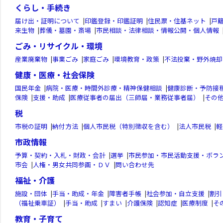
くらし・手続き
届け出・証明について
|
印鑑登録・印鑑証明
|
住民票・住基ネット
|
戸
来生物
|
葬儀・墓園・斎場
|
市民相談・法律相談・情報公開・個人情報
ごみ・リサイクル・環境
産業廃棄物
|
事業ごみ
|
家庭ごみ
|
環境教育・政策
|
不法投棄・野外焼却
健康・医療・社会保険
国民年金
|
病院・医療・時間外診療・精神保健相談
|
健康診断・予防接
保険
|
支援・助成
|
医療従事者の届出（三師届・業務従事者届）
|
その
税
市税の証明
|
納付方法
|
個人市民税（特別徴収を含む）
|
法人市民税
|
軽
市政情報
予算・契約・入札・財政・会計
|
選挙
|
市民参加・市民活動支援・ボラ
市会
|
人権・男女共同参画・ＤＶ
|
問い合わせ先
福祉・介護
施設・団体
|
手当・助成・年金
|
障害者手帳
|
社会参加・自立支援
|
割引
（福祉乗車証）
|
手当・助成
|
すまい
|
介護保険
|
認知症
|
医療制度
|
そ
教育・子育て