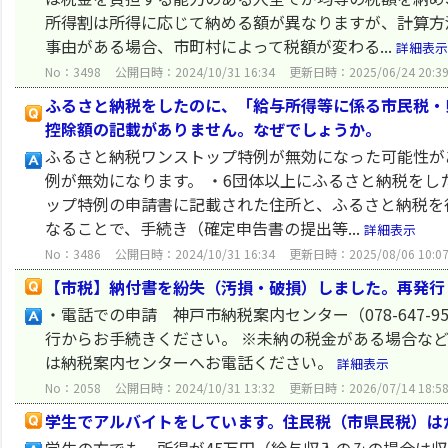
所得割は所得に応じて納める額が異なりますが、計算方
事由がある場合、市町村によって税額が変わる...
詳細表示
No：3498
公開日時：2024/10/31 16:34
更新日時：2025/06/24 20:3
ふるさと納税をしたのに、「給与所得等に係る市民税・
控除額の記載がありません。なぜでしょうか。
ふるさと納税ワンストップ特例が無効になった可能性が
例が無効になります。 ・6団体以上にふるさと納税をし
ップ特例の申請書に記載された住所と、ふるさと納税を
なることで、手続き（確定申告書の提出等...
詳細表示
No：3486
公開日時：2024/10/31 16:34
更新日時：2025/08/06 10:0
【市税】納付書を紛失（汚損・破損）しました。再発行
・電話での申請 神戸市納税案内センター（078-647-9
行からお手続きください。 ※未納の税金がある場合な
は納税案内センターへお電話ください。
詳細表示
No：2058
公開日時：2024/10/31 13:32
更新日時：2026/07/14 18:5
学生でアルバイトをしています。住民税（市県民税）は