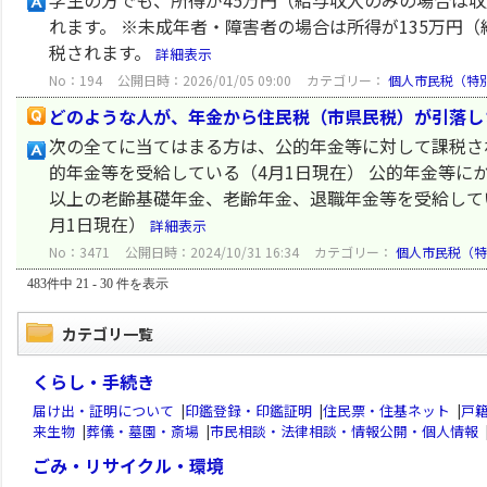
学生の方でも、所得が45万円（給与収入のみの場合は収
れます。 ※未成年者・障害者の場合は所得が135万円（給
税されます。
詳細表示
No：194
公開日時：2026/01/05 09:00
カテゴリー：
個人市民税（特
どのような人が、年金から住民税（市県民税）が引落し
次の全てに当てはまる方は、公的年金等に対して課税さ
的年金等を受給している（4月1日現在） 公的年金等に
以上の老齢基礎年金、老齢年金、退職年金等を受給して
月1日現在）
詳細表示
No：3471
公開日時：2024/10/31 16:34
カテゴリー：
個人市民税（特
483件中 21 - 30 件を表示
カテゴリ一覧
くらし・手続き
届け出・証明について
|
印鑑登録・印鑑証明
|
住民票・住基ネット
|
戸
来生物
|
葬儀・墓園・斎場
|
市民相談・法律相談・情報公開・個人情報
ごみ・リサイクル・環境