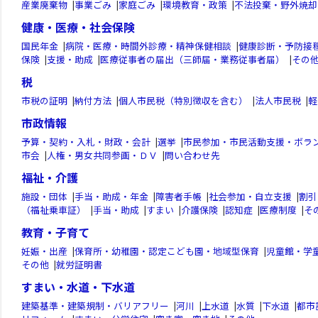
産業廃棄物
|
事業ごみ
|
家庭ごみ
|
環境教育・政策
|
不法投棄・野外焼却
健康・医療・社会保険
国民年金
|
病院・医療・時間外診療・精神保健相談
|
健康診断・予防接
保険
|
支援・助成
|
医療従事者の届出（三師届・業務従事者届）
|
その
税
市税の証明
|
納付方法
|
個人市民税（特別徴収を含む）
|
法人市民税
|
軽
市政情報
予算・契約・入札・財政・会計
|
選挙
|
市民参加・市民活動支援・ボラ
市会
|
人権・男女共同参画・ＤＶ
|
問い合わせ先
福祉・介護
施設・団体
|
手当・助成・年金
|
障害者手帳
|
社会参加・自立支援
|
割引
（福祉乗車証）
|
手当・助成
|
すまい
|
介護保険
|
認知症
|
医療制度
|
そ
教育・子育て
妊娠・出産
|
保育所・幼稚園・認定こども園・地域型保育
|
児童館・学
その他
|
就労証明書
すまい・水道・下水道
建築基準・建築規制・バリアフリー
|
河川
|
上水道
|
水質
|
下水道
|
都市