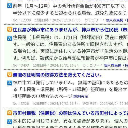
前年（1月～12月）中の合計所得金額が400万円以下
半分以下に減少すると認められる場合、減免対象になり
No：12330
公開日時：2025/09/10 17:05
カテゴリー：
個人市民税（
住民票が神戸市にありませんが、神戸市から住民税（市
住民税（市県民税）は、1月1日（賦課期日）現在に住
す。一般的には、住民票のある住所で課税されますが、
る場合には、実際に居住している神戸市が「生活の本拠
す。例えば、勤務先から給与支払報告書が神戸市に提出され
No：3493
公開日時：2024/10/31 16:34
カテゴリー：
個人市民税（特
無職の証明書の取得方法を教えてください。
神戸市では発行していません。 無職の証明にあたるも
る「市民税・県民税（所得・非課税）証明書」を提出す
得証明書の申請方法のページ
詳細表示
No：3526
公開日時：2024/10/31 16:34
更新日時：2025/06/24 20:3
市町村民税（住民税）の額は住んでいる市町村によって
基本的には同じですが、異なる場合があります。 個人の
は税金を負担する能力のある人全てが均等の税額を納め