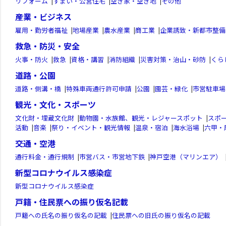
リフォーム
|
すまい・公営住宅
|
空き家・空き地
|
その他
産業・ビジネス
雇用・勤労者福祉
|
地場産業
|
農水産業
|
商工業
|
企業誘致・新都市整備
救急・防災・安全
火事・防火
|
救急
|
資格・講習
|
消防組織
|
災害対策・治山・砂防
|
くら
道路・公園
道路・側溝・橋
|
特殊車両通行許可申請
|
公園
|
園芸・緑化
|
市営駐車場
観光・文化・スポーツ
文化財・埋蔵文化財
|
動物園・水族館、観光・レジャースポット
|
スポ
活動
|
音楽
|
祭り・イベント・観光情報
|
温泉・宿泊
|
海水浴場
|
六甲・
交通・空港
通行料金・通行規制
|
市営バス・市営地下鉄
|
神戸空港（マリンエア）
新型コロナウイルス感染症
新型コロナウイルス感染症
戸籍・住民票への振り仮名記載
戸籍への氏名の振り仮名の記載
|
住民票への旧氏の振り仮名の記載