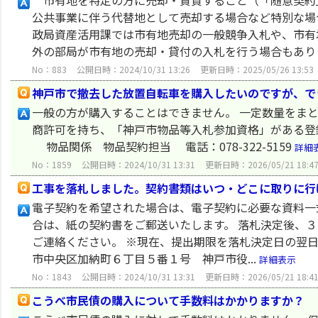
市有地を特定の方に売却・賃貸すること（「随意契約
公共事業に伴う代替地として売却する場合など特別な場
政局資産活用課では市有地売却の一般競争入札や、市有
外の部局が市有地の売却・貸付の入札を行う場合もありま
No：883
公開日時：2024/10/31 13:26
更新日時：2025/05/26 13:53
神戸市で撤去した放置自転車を購入したいのですが、で
一般の方が購入することはできません。 一定数量をま
商許可を持ち、「神戸市物品等入札参加資格」がある登
物品関係 物品契約担当 電話：078-322-5159
詳細
No：1859
公開日時：2024/10/31 13:31
更新日時：2026/05/21 18:4
工事を落札しました。契約書類はいつ・どこに取りに行
電子契約を希望された場合は、電子契約に必要な資料一
合は、紙の契約書をご郵送いたします。 落札決定後、
ご連絡ください。 ※現在、提出期限を落札決定日の翌日
市中央区加納町６丁目５番１号 神戸市役...
詳細表示
No：1843
公開日時：2024/10/31 13:31
更新日時：2026/05/21 18:4
こうべ市民債の購入について手数料はかかりますか？