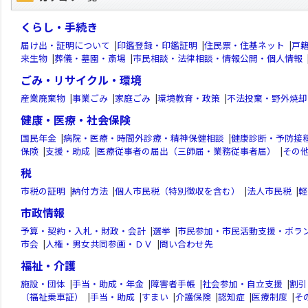
くらし・手続き
届け出・証明について
|
印鑑登録・印鑑証明
|
住民票・住基ネット
|
戸
来生物
|
葬儀・墓園・斎場
|
市民相談・法律相談・情報公開・個人情報
ごみ・リサイクル・環境
産業廃棄物
|
事業ごみ
|
家庭ごみ
|
環境教育・政策
|
不法投棄・野外焼却
健康・医療・社会保険
国民年金
|
病院・医療・時間外診療・精神保健相談
|
健康診断・予防接
保険
|
支援・助成
|
医療従事者の届出（三師届・業務従事者届）
|
その
税
市税の証明
|
納付方法
|
個人市民税（特別徴収を含む）
|
法人市民税
|
軽
市政情報
予算・契約・入札・財政・会計
|
選挙
|
市民参加・市民活動支援・ボラ
市会
|
人権・男女共同参画・ＤＶ
|
問い合わせ先
福祉・介護
施設・団体
|
手当・助成・年金
|
障害者手帳
|
社会参加・自立支援
|
割引
（福祉乗車証）
|
手当・助成
|
すまい
|
介護保険
|
認知症
|
医療制度
|
そ