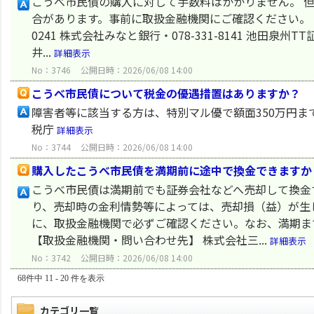
こうべ市民債の購入に対して手数料はかかりません。 
合があります。事前に取扱金融機関にご確認ください。 【
0241 株式会社みなと銀行・078-331-8141 池田泉州
井...
詳細表示
No：3746
公開日時：2026/06/08 14:00
こうべ市民債について税金の優遇措置はありますか？
障害者等に該当する方は、特別マル優で額面350万円ま
税庁
詳細表示
No：3744
公開日時：2026/06/08 14:00
購入したこうべ市民債を満期前に途中で換金できますか
こうべ市民債は満期前でも証券会社などへ売却して換金
り、売却時の金利情勢等によっては、売却損（益）が生
に、取扱金融機関で必ずご確認ください。なお、満期ま
【取扱金融機関・問い合わせ先】 株式会社三...
詳細表示
No：3742
公開日時：2026/06/08 14:00
68件中 11 - 20 件を表示
カテゴリ一覧