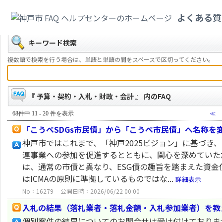
カテゴリ一覧
>
市政情報
>
予算・契約・入札・財政・会計
よくある質
戻る
キーワード検索
複数語で検索を行う場合は、単語と単語の間をスペースで区切ってください。
『 予算・契約・入札・財政・会計 』 内のFAQ
68件中 11 - 20 件を表示
≪
「こうべSDGs市民債」から「こうべ市民債」へ名称を
神戸市ではこれまで、「神戸2025ビジョン」に基づき、
連事業への参加を促進するとともに、関心を深めていた
は、通常の市債と異なり、ESG債の趣旨を踏まえた資金
はICMAの原則に準拠しているものではな...
詳細表示
No：16279
公開日時：2026/06/22 00:00
入札の結果（落札業者・落札金額・入札参加業者）を教
個別案件の結果についてのお問合せは受け付けておりま