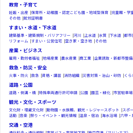
教育・子育て
妊娠・出産
|
保育所・幼稚園・認定こども園・地域型保育
|
児童館・学
その他
|
就労証明書
すまい・水道・下水道
建築基準・建築規制・バリアフリー
|
河川
|
上水道
|
水質
|
下水道
|
都市
リフォーム
|
すまい・公営住宅
|
空き家・空き地
|
その他
産業・ビジネス
雇用・勤労者福祉
|
地場産業
|
農水産業
|
商工業
|
企業誘致・新都市整備
救急・防災・安全
火事・防火
|
救急
|
資格・講習
|
消防組織
|
災害対策・治山・砂防
|
くら
道路・公園
道路・側溝・橋
|
特殊車両通行許可申請
|
公園
|
園芸・緑化
|
市営駐車場
観光・文化・スポーツ
文化財・埋蔵文化財
|
動物園・水族館、観光・レジャースポット
|
スポ
活動
|
音楽
|
祭り・イベント・観光情報
|
温泉・宿泊
|
海水浴場
|
六甲・
交通・空港
通行料金・通行規制
|
市営バス・市営地下鉄
|
神戸空港（マリンエア）