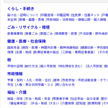
くらし・手続き
届け出・証明について
|
印鑑登録・印鑑証明
|
住民票・住基ネット
|
戸
来生物
|
葬儀・墓園・斎場
|
市民相談・法律相談・情報公開・個人情報
ごみ・リサイクル・環境
産業廃棄物
|
事業ごみ
|
家庭ごみ
|
環境教育・政策
|
不法投棄・野外焼却
健康・医療・社会保険
国民年金
|
病院・医療・時間外診療・精神保健相談
|
健康診断・予防接
保険
|
支援・助成
|
医療従事者の届出（三師届・業務従事者届）
|
その
税
市税の証明
|
納付方法
|
個人市民税（特別徴収を含む）
|
法人市民税
|
軽
市政情報
予算・契約・入札・財政・会計
|
選挙
|
市民参加・市民活動支援・ボラ
市会
|
人権・男女共同参画・ＤＶ
|
問い合わせ先
福祉・介護
施設・団体
|
手当・助成・年金
|
障害者手帳
|
社会参加・自立支援
|
割引
（福祉乗車証）
|
手当・助成
|
すまい
|
介護保険
|
認知症
|
医療制度
|
そ