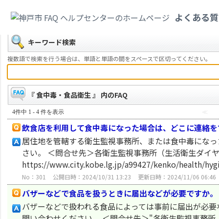
カテゴリ一覧
>
健康・医療・社会保険
>
食中毒・食品衛生
よくある質
戻る
キーワード検索
複数語で検索を行う場合は、単語と単語の間をスペースで区切ってください。
『 食中毒・食品衛生 』 内のFAQ
4件中 1 - 4 件を表示
≪
飲食店を利用して食中毒になった場合は、どこに連絡を
居住地を管轄する衛生監視事務所、または食中毒になっ
さい。 ＜問合せ先＞各衛生監視事務所（生活衛生ダイ
https://www.city.kobe.lg.jp/a99427/kenko/health/hy
No：301
公開日時：2024/10/31 13:23
更新日時：2024/11/06 06:46
バザーなどで食品を扱うときに届出などが必要ですか。
バザーなどで扱われる食品によっては事前に届出が必要
問い合わせください。 ＜問合せ先＞"各衛生監視事務所