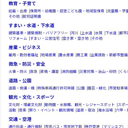
教育・子育て
妊娠・出産
|
保育所・幼稚園・認定こども園・地域型保育
|
児童館・学
その他
|
就労証明書
すまい・水道・下水道
建築基準・建築規制・バリアフリー
|
河川
|
上水道
|
水質
|
下水道
|
都市
リフォーム
|
すまい・公営住宅
|
空き家・空き地
|
その他
産業・ビジネス
雇用・勤労者福祉
|
地場産業
|
農水産業
|
商工業
|
企業誘致・新都市整備
救急・防災・安全
火事・防火
|
救急
|
資格・講習
|
消防組織
|
災害対策・治山・砂防
|
くら
道路・公園
道路・側溝・橋
|
特殊車両通行許可申請
|
公園
|
園芸・緑化
|
市営駐車場
観光・文化・スポーツ
文化財・埋蔵文化財
|
動物園・水族館、観光・レジャースポット
|
スポ
活動
|
音楽
|
祭り・イベント・観光情報
|
温泉・宿泊
|
海水浴場
|
六甲・
交通・空港
通行料金・通行規制
|
市営バス・市営地下鉄
|
神戸空港（マリンエア）