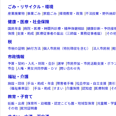
ごみ・リサイクル・環境
産業廃棄物
|
事業ごみ
|
家庭ごみ
|
環境教育・政策
|
不法投棄・野外焼却
健康・医療・社会保険
国民年金
|
病院・医療・時間外診療・精神保健相談
|
健康診断・予防接
保険
|
支援・助成
|
医療従事者の届出（三師届・業務従事者届）
|
その
税
市税の証明
|
納付方法
|
個人市民税（特別徴収を含む）
|
法人市民税
|
軽
市政情報
予算・契約・入札・財政・会計
|
選挙
|
市民参加・市民活動支援・ボラ
市会
|
人権・男女共同参画・ＤＶ
|
問い合わせ先
福祉・介護
施設・団体
|
手当・助成・年金
|
障害者手帳
|
社会参加・自立支援
|
割引
（福祉乗車証）
|
手当・助成
|
すまい
|
介護保険
|
認知症
|
医療制度
|
そ
教育・子育て
妊娠・出産
|
保育所・幼稚園・認定こども園・地域型保育
|
児童館・学
その他
|
就労証明書