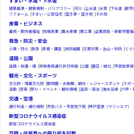
すまい・水道・下水道
建築基準・建築規制・バリアフリー
|
河川
|
上水道
|
水質
|
下水道
|
都市
リフォーム
|
すまい・公営住宅
|
空き家・空き地
|
その他
産業・ビジネス
雇用・勤労者福祉
|
地場産業
|
農水産業
|
商工業
|
企業誘致・新都市整備
救急・防災・安全
火事・防火
|
救急
|
資格・講習
|
消防組織
|
災害対策・治山・砂防
|
くら
道路・公園
道路・側溝・橋
|
特殊車両通行許可申請
|
公園
|
園芸・緑化
|
市営駐車場
観光・文化・スポーツ
文化財・埋蔵文化財
|
動物園・水族館、観光・レジャースポット
|
スポ
活動
|
音楽
|
祭り・イベント・観光情報
|
温泉・宿泊
|
海水浴場
|
六甲・
交通・空港
通行料金・通行規制
|
市営バス・市営地下鉄
|
神戸空港（マリンエア）
新型コロナウイルス感染症
新型コロナウイルス感染症
戸籍・住民票への振り仮名記載