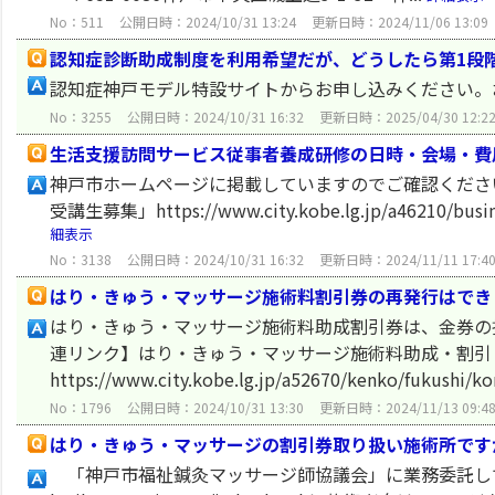
No：511
公開日時：2024/10/31 13:24
更新日時：2024/11/06 13:09
認知症診断助成制度を利用希望だが、どうしたら第1段
認知症神戸モデル特設サイトからお申し込みください。
No：3255
公開日時：2024/10/31 16:32
更新日時：2025/04/30 12:2
生活支援訪問サービス従事者養成研修の日時・会場・費
神戸市ホームページに掲載していますのでご確認くださ
受講生募集」https://www.city.kobe.lg.jp/a46210/busine
細表示
No：3138
公開日時：2024/10/31 16:32
更新日時：2024/11/11 17:4
はり・きゅう・マッサージ施術料割引券の再発行はでき
はり・きゅう・マッサージ施術料助成割引券は、金券の
連リンク】はり・きゅう・マッサージ施術料助成・割引
https://www.city.kobe.lg.jp/a52670/kenko/fukushi/k
No：1796
公開日時：2024/10/31 13:30
更新日時：2024/11/13 09:4
はり・きゅう・マッサージの割引券取り扱い施術所です
「神戸市福祉鍼灸マッサージ師協議会」に業務委託しています