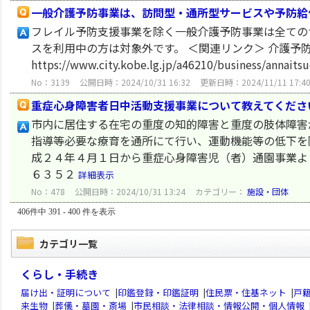
一般介護予防事業は、訪問型・通所型サービスや予防給
フレイル予防支援事業を除く一般介護予防事業は全ての
スを利用中の方は対象外です。 ＜関連リンク＞ 介護予
https://www.city.kobe.lg.jp/a46210/business/annaits
No：3139
公開日時：2024/10/31 16:32
更新日時：2024/11/11 17:4
重症心身障害者日中活動支援事業について教えてくださ
市内に居住する在宅の重度の知的障害と重度の肢体障害
指導等必要な療育を通所にて行い、運動機能等の低下を
成２４年４月１日から重症心身障害児（者）通園事業よ
６３５２
詳細表示
No：478
公開日時：2024/10/31 13:24
カテゴリー：
施設・団体
406件中 391 - 400 件を表示
カテゴリ一覧
くらし・手続き
届け出・証明について
|
印鑑登録・印鑑証明
|
住民票・住基ネット
|
戸
来生物
|
葬儀・墓園・斎場
|
市民相談・法律相談・情報公開・個人情報