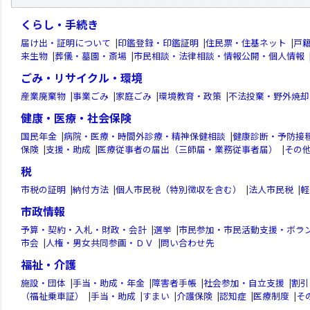
くらし・手続き
届け出・証明について
|
印鑑登録・印鑑証明
|
住民票・住基ネット
|
戸
来生物
|
葬儀・墓園・斎場
|
市民相談・法律相談・情報公開・個人情報
ごみ・リサイクル・環境
産業廃棄物
|
事業ごみ
|
家庭ごみ
|
環境教育・政策
|
不法投棄・野外焼却
健康・医療・社会保険
国民年金
|
病院・医療・時間外診療・精神保健相談
|
健康診断・予防接
保険
|
支援・助成
|
医療従事者の届出（三師届・業務従事者届）
|
その
税
市税の証明
|
納付方法
|
個人市民税（特別徴収を含む）
|
法人市民税
|
軽
市政情報
予算・契約・入札・財政・会計
|
選挙
|
市民参加・市民活動支援・ボラ
市会
|
人権・男女共同参画・ＤＶ
|
問い合わせ先
福祉・介護
施設・団体
|
手当・助成・年金
|
障害者手帳
|
社会参加・自立支援
|
割引
（福祉乗車証）
|
手当・助成
|
すまい
|
介護保険
|
認知症
|
医療制度
|
そ