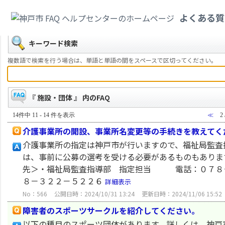
カテゴリ一覧
>
福祉・介護
>
施設・団体
よくある質
戻る
キーワード検索
複数語で検索を行う場合は、単語と単語の間をスペースで区切ってください。
『 施設・団体 』 内のFAQ
14件中 11 - 14 件を表示
≪
2
介護事業所の開設、事業所名変更等の手続きを教えてく
介護事業所の指定は神戸市が行いますので、福祉局監査
は、事前に公募の選考を受ける必要があるものもありま
先＞・福祉局監査指導部 指定担当 電話：０７８－
８－３２２－５２２６
詳細表示
No：566
公開日時：2024/10/31 13:24
更新日時：2024/11/06 15:52
障害者のスポーツサークルを紹介してください。
以下の種目のスポーツ団体があります。詳しくは、神戸