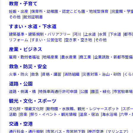
教育・子育て
妊娠・出産
|
保育所・幼稚園・認定こども園・地域型保育
|
児童館・学
その他
|
就労証明書
すまい・水道・下水道
建築基準・建築規制・バリアフリー
|
河川
|
上水道
|
水質
|
下水道
|
都市
リフォーム
|
すまい・公営住宅
|
空き家・空き地
|
その他
産業・ビジネス
雇用・勤労者福祉
|
地場産業
|
農水産業
|
商工業
|
企業誘致・新都市整備
救急・防災・安全
火事・防火
|
救急
|
資格・講習
|
消防組織
|
災害対策・治山・砂防
|
くら
道路・公園
道路・側溝・橋
|
特殊車両通行許可申請
|
公園
|
園芸・緑化
|
市営駐車場
観光・文化・スポーツ
文化財・埋蔵文化財
|
動物園・水族館、観光・レジャースポット
|
スポ
活動
|
音楽
|
祭り・イベント・観光情報
|
温泉・宿泊
|
海水浴場
|
六甲・
交通・空港
通行料金・通行規制
|
市営バス・市営地下鉄
|
神戸空港（マリンエア）