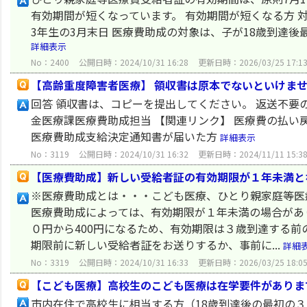
有効期間が短くなっています。 有効期間が短くなる方 対
3年生の3月末日 医療費助成の対象は、子が18歳到達後最初
詳細表示
No：2400
公開日時：2024/10/31 16:28
更新日時：2026/03/25 17:1
【高齢重度障害者医療】 領収書は原本でないといけま
回答 領収書は、コピーを提出してください。 返送不要
金医療課医療費助成担当 【関連リンク】 医療費の払い
医療費助成支給決定通知書が届いた方
詳細表示
No：3119
公開日時：2024/10/31 16:32
更新日時：2024/11/11 15:3
【医療費助成】新しい受給者証の有効期限が１年未満と
※医療費助成とは・・・こども医療、ひとり親家庭等医
医療費助成によっては、有効期限が１年未満の場合があ
０円から400円になるため、有効期限は３歳到達する前
期限前に新しい受給者証をお送りするか、事前に...
詳細
No：3319
公開日時：2024/10/31 16:33
更新日時：2026/03/25 18:0
【こども医療】高校生のこども医療は在学要件がありま
市内在住で高校生に相当する方（18歳到達後の最初の３