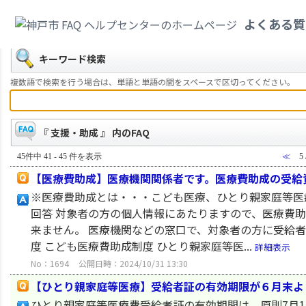
カテゴリ一覧
>
健康・医療・社会保険
>
支援・助成
よくある質
戻る
キーワード検索
複数語で検索を行う場合は、単語と単語の間をスペースで区切ってください。
『 支援・助成 』 内のFAQ
45件中 41 - 45 件を表示
≪
5
【医療費助成】医療機関関係者です。医療費助成の受給
※医療費助成とは・・・こども医療、ひとり親家庭等医
回答 対象者の方の個人情報にあたりますので、医療費
来ません。 医療機関などの窓口で、対象者の方に受給者
度 こども医療費助成制度 ひとり親家庭等医...
詳細表示
No：1694
公開日時：2024/10/31 13:30
【ひとり親家庭等医療】受給者証の有効期限が６月末よ
ひとり親家庭等医療費受給者証の有効期間は、原則7月1