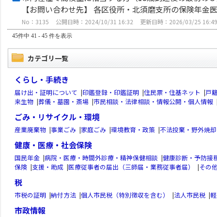
【お問い合わせ先】 各区役所・北須磨支所の保険年金医
No：3135
公開日時：2024/10/31 16:32
更新日時：2026/03/25 16:4
45件中 41 - 45 件を表示
カテゴリ一覧
くらし・手続き
届け出・証明について
|
印鑑登録・印鑑証明
|
住民票・住基ネット
|
戸
来生物
|
葬儀・墓園・斎場
|
市民相談・法律相談・情報公開・個人情報
ごみ・リサイクル・環境
産業廃棄物
|
事業ごみ
|
家庭ごみ
|
環境教育・政策
|
不法投棄・野外焼却
健康・医療・社会保険
国民年金
|
病院・医療・時間外診療・精神保健相談
|
健康診断・予防接
保険
|
支援・助成
|
医療従事者の届出（三師届・業務従事者届）
|
その
税
市税の証明
|
納付方法
|
個人市民税（特別徴収を含む）
|
法人市民税
|
軽
市政情報