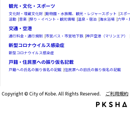
観光・文化・スポーツ
文化財・埋蔵文化財
|
動物園・水族館、観光・レジャースポット
|
スポ
活動
|
音楽
|
祭り・イベント・観光情報
|
温泉・宿泊
|
海水浴場
|
六甲・
交通・空港
通行料金・通行規制
|
市営バス・市営地下鉄
|
神戸空港（マリンエア）
新型コロナウイルス感染症
新型コロナウイルス感染症
戸籍・住民票への振り仮名記載
戸籍への氏名の振り仮名の記載
|
住民票への旧氏の振り仮名の記載
Copyright © City of Kobe. All Rights Reserved.
ご利用規約