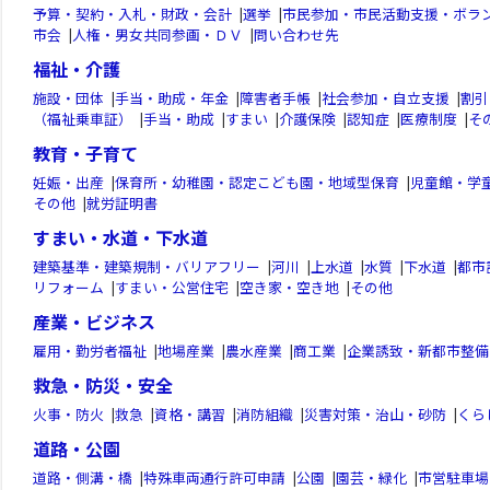
予算・契約・入札・財政・会計
|
選挙
|
市民参加・市民活動支援・ボラ
市会
|
人権・男女共同参画・ＤＶ
|
問い合わせ先
福祉・介護
施設・団体
|
手当・助成・年金
|
障害者手帳
|
社会参加・自立支援
|
割引
（福祉乗車証）
|
手当・助成
|
すまい
|
介護保険
|
認知症
|
医療制度
|
そ
教育・子育て
妊娠・出産
|
保育所・幼稚園・認定こども園・地域型保育
|
児童館・学
その他
|
就労証明書
すまい・水道・下水道
建築基準・建築規制・バリアフリー
|
河川
|
上水道
|
水質
|
下水道
|
都市
リフォーム
|
すまい・公営住宅
|
空き家・空き地
|
その他
産業・ビジネス
雇用・勤労者福祉
|
地場産業
|
農水産業
|
商工業
|
企業誘致・新都市整備
救急・防災・安全
火事・防火
|
救急
|
資格・講習
|
消防組織
|
災害対策・治山・砂防
|
くら
道路・公園
道路・側溝・橋
|
特殊車両通行許可申請
|
公園
|
園芸・緑化
|
市営駐車場