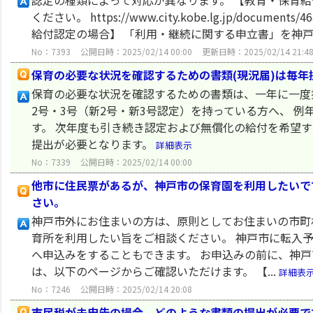
認定の種類によって対応が異なります。 【教育・保育給
ください。 https://www.city.kobe.lg.jp/documen
給付認定の場合】 「利用・継続に関する申立書」を神戸
No：7393
公開日時：2025/02/14 00:00
更新日時：2025/02/14 21:4
保育の必要な状況を確認するための書類(現況届)は毎
保育の必要な状況を確認するための書類は、一年に一度
2号・3号（新2号・新3号認定）を持っている方へ、 
す。 次年度も引き続き認定および無償化の給付を希望す
提出が必要となります。
詳細表示
No：7339
公開日時：2025/02/14 00:00
他市に住民票があるが、神戸市の保育園を利用したいで
さい。
神戸市外にお住まいの方は、原則としてお住まいの市町
育所を利用したい旨をご相談ください。 神戸市に転入
へ申込みをすることもできます。 お申込みの前に、神戸
は、以下のページからご確認いただけます。 【...
詳細表
No：7246
公開日時：2025/02/14 20:08
市民税が未申告の場合、どのような書類の提出が必要で