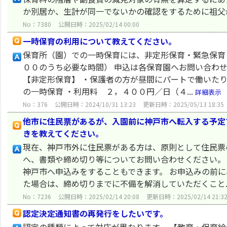
か別居か、生計が同一でないかの確認をするために祖父
No：7380
公開日時：2025/02/14 00:00
一時保育の利用について教えてください。
保育所（園）での一時保育には、非定形保育・緊急保育
００のうち必要な時間） 申込は各保育園へお問い合わ
【非定形保育】 ・保護者の方が昼間にパートで働いた
の一時保育 ・利用料 ２，４００円／日（４...
詳細表示
No：376
公開日時：2024/10/31 13:23
更新日時：2025/05/13 18:35
他市に住民票があるが、入園前に神戸市へ転入する予定
きを教えてください。
現在、神戸市外に住民票がある方は、原則として住民票
へ、書類や締め切り等についてお問い合わせください。
神戸市へ申込みをすることもできます。 お申込みの前
た場合は、締め切りまでに不備を解消していただくこと..
No：7236
公開日時：2025/02/14 20:08
更新日時：2025/02/14 21:3
認定決定通知書の再発行をしたいです。