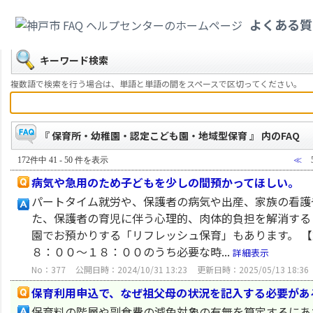
カテゴリ一覧
>
教育・子育て
>
保育所・幼稚園・認定こども園・地域型保育
よくある質
戻る
キーワード検索
複数語で検索を行う場合は、単語と単語の間をスペースで区切ってください。
『 保育所・幼稚園・認定こども園・地域型保育 』 内のFAQ
172件中 41 - 50 件を表示
≪
病気や急用のため子どもを少しの間預かってほしい。
パートタイム就労や、保護者の病気や出産、家族の看護
た、保護者の育児に伴う心理的、肉体的負担を解消する
園でお預かりする「リフレッシュ保育」もあります。 【
８：００～１８：００のうち必要な時...
詳細表示
No：377
公開日時：2024/10/31 13:23
更新日時：2025/05/13 18:36
保育利用申込で、なぜ祖父母の状況を記入する必要があ
保育料の階層や副食費の減免対象の有無を算定するにあ