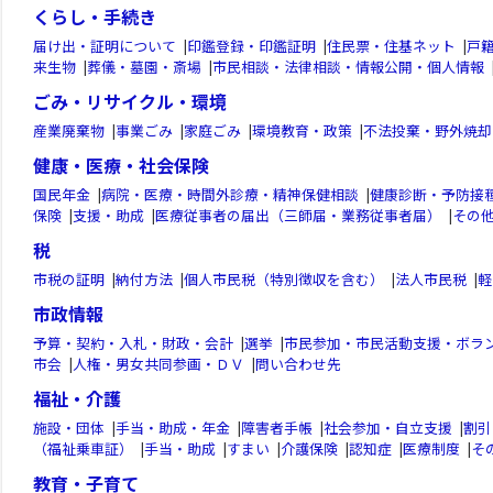
くらし・手続き
届け出・証明について
|
印鑑登録・印鑑証明
|
住民票・住基ネット
|
戸
来生物
|
葬儀・墓園・斎場
|
市民相談・法律相談・情報公開・個人情報
ごみ・リサイクル・環境
産業廃棄物
|
事業ごみ
|
家庭ごみ
|
環境教育・政策
|
不法投棄・野外焼却
健康・医療・社会保険
国民年金
|
病院・医療・時間外診療・精神保健相談
|
健康診断・予防接
保険
|
支援・助成
|
医療従事者の届出（三師届・業務従事者届）
|
その
税
市税の証明
|
納付方法
|
個人市民税（特別徴収を含む）
|
法人市民税
|
軽
市政情報
予算・契約・入札・財政・会計
|
選挙
|
市民参加・市民活動支援・ボラ
市会
|
人権・男女共同参画・ＤＶ
|
問い合わせ先
福祉・介護
施設・団体
|
手当・助成・年金
|
障害者手帳
|
社会参加・自立支援
|
割引
（福祉乗車証）
|
手当・助成
|
すまい
|
介護保険
|
認知症
|
医療制度
|
そ
教育・子育て