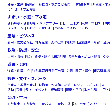
妊娠・出産
|
保育所・幼稚園・認定こども園・地域型保育
|
児童館・学
その他
|
就労証明書
すまい・水道・下水道
建築基準・建築規制・バリアフリー
|
河川
|
上水道
|
水質
|
下水道
|
都市
リフォーム
|
すまい・公営住宅
|
空き家・空き地
|
その他
産業・ビジネス
雇用・勤労者福祉
|
地場産業
|
農水産業
|
商工業
|
企業誘致・新都市整備
救急・防災・安全
火事・防火
|
救急
|
資格・講習
|
消防組織
|
災害対策・治山・砂防
|
くら
道路・公園
道路・側溝・橋
|
特殊車両通行許可申請
|
公園
|
園芸・緑化
|
市営駐車場
観光・文化・スポーツ
文化財・埋蔵文化財
|
動物園・水族館、観光・レジャースポット
|
スポ
活動
|
音楽
|
祭り・イベント・観光情報
|
温泉・宿泊
|
海水浴場
|
六甲・
交通・空港
通行料金・通行規制
|
市営バス・市営地下鉄
|
神戸空港（マリンエア）