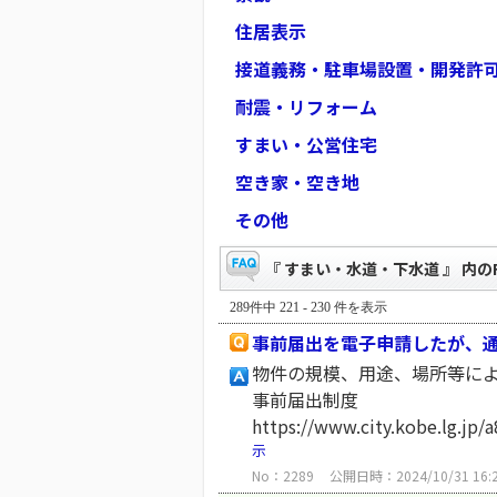
住居表示
接道義務・駐車場設置・開発許
耐震・リフォーム
すまい・公営住宅
空き家・空き地
その他
『 すまい・水道・下水道 』 内のF
289件中 221 - 230 件を表示
事前届出を電子申請したが、
物件の規模、用途、場所等に
事前届出制度
https://www.city.kobe.lg.jp
示
No：2289
公開日時：2024/10/31 16: