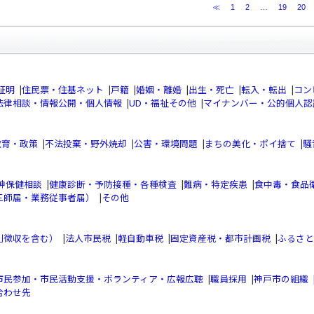
≪
1
2
…
19
20
証明
|
住民票・住基ネット
|
戸籍
|
婚姻・離婚
|
出生・死亡
|
転入・転出
|
コン
法律相談・情報公開・個人情報
|
UD・福祉その他
|
マイナンバー・公的個人認
教育・政策
|
不法投棄・野外焼却
|
公害・環境問題
|
まちの美化・ポイ捨て
|
騒
神保健相談
|
健康診断・予防接種・各種検査
|
難病・特定疾患
|
食中毒・食品
三師届・業務従事者届）
|
その他
別徴収を含む）
|
法人市民税
|
軽自動車税
|
固定資産税・都市計画税
|
ふるさと
市民参加・市民活動支援・ボランティア・広報広聴
|
職員採用
|
神戸市の組織
合わせ先