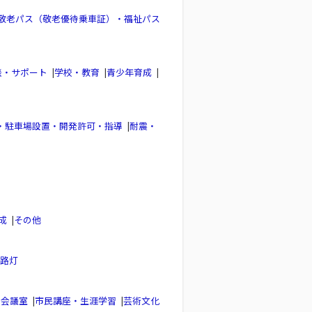
敬老パス（敬老優待乗車証）・福祉パス
談・サポート
|
学校・教育
|
青少年育成
|
・駐車場設置・開発許可・指導
|
耐震・
成
|
その他
路灯
し会議室
|
市民講座・生涯学習
|
芸術文化