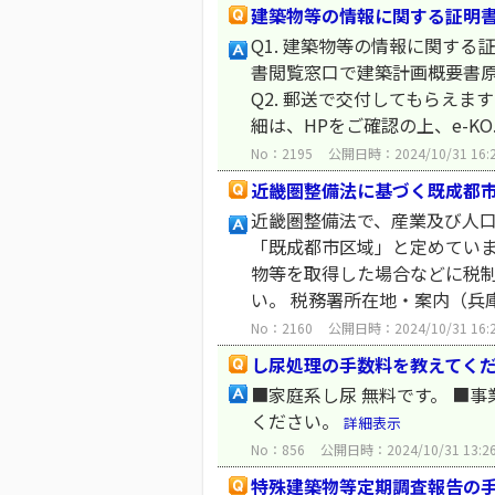
建築物等の情報に関する証明
Q1. 建築物等の情報に関する
書閲覧窓口で建築計画概要書原
Q2. 郵送で交付してもらえま
細は、HPをご確認の上、e-KO.
No：2195
公開日時：2024/10/31 16:
近畿圏整備法に基づく既成都
近畿圏整備法で、産業及び人
「既成都市区域」と定めてい
物等を取得した場合などに税制
い。 税務署所在地・案内（兵庫
No：2160
公開日時：2024/10/31 16:
し尿処理の手数料を教えてく
■家庭系し尿 無料です。 ■
ください。
詳細表示
No：856
公開日時：2024/10/31 13:2
特殊建築物等定期調査報告の