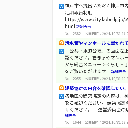
神戸市へ提出いただく神戸市内
定期報告制度
https://www.city.kobe.lg.jp
html
詳細表示
No：2382
公開日時：2024/10/31 16:
汚水管やマンホールに書かれ
「公共下水道台帳」の画面左上
認ください。管きょやマンホ
から総合メニュー＞＜らし・
をご覧いただけます。
詳細表示
No：2055
公開日時：2024/10/31 13:
建築協定の内容を確認したい
各地区の建築協定の内容は、神
をご確認ください。 建築協定
せください。 運営委員会の連
細表示
No：1644
公開日時：2024/10/31 13: