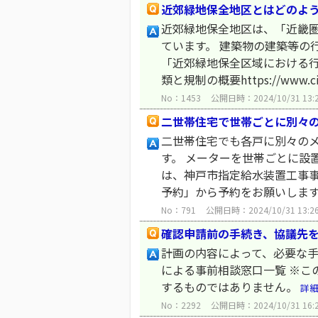
近郊緑地保全地区とはどのよ
近郊緑地保全地区は、「近畿
ています。 建築物の建築等の
「近郊緑地保全区域における
類と規制の概要https://www.cit
No：1453
公開日時：2024/10/31 13:
二世帯住宅で世帯ごとに別々
二世帯住宅でも各戸に別々の
す。 メーターを世帯ごとに設
は、神戸市指定給水装置工事
予約」から予約をお願いします。 ht
No：791
公開日時：2024/10/31 13:2
確認申請前の手続き、協議先
計画の内容によって、必要な手
による事前相談窓口一覧 ※こ
するものではありません。
詳
No：2292
公開日時：2024/10/31 16: