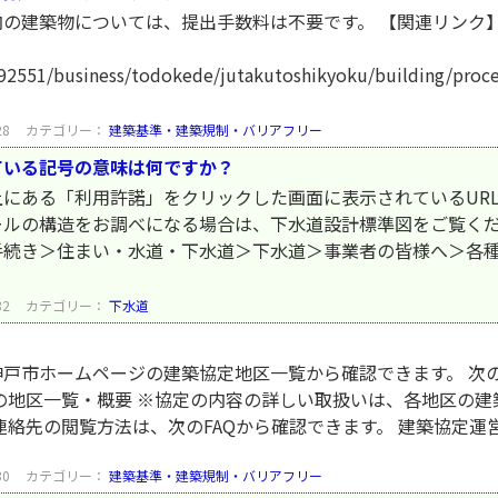
の建築物については、提出手数料は不要です。 【関連リンク】
/a92551/business/todokede/jutakutoshikyoku/building/proc
28
カテゴリー：
建築基準・建築規制・バリアフリー
ている記号の意味は何ですか？
にある「利用許諾」をクリックした画面に表示されているUR
ールの構造をお調べになる場合は、下水道設計標準図をご覧く
手続き＞住まい・水道・下水道＞下水道＞事業者の皆様へ＞各
32
カテゴリー：
下水道
。
戸市ホームページの建築協定地区一覧から確認できます。 次
の地区一覧・概要 ※協定の内容の詳しい取扱いは、各地区の
絡先の閲覧方法は、次のFAQから確認できます。 建築協定
30
カテゴリー：
建築基準・建築規制・バリアフリー