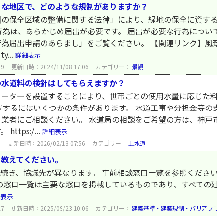
うな地区で、どのような規制がありますか？
圏の保全区域の整備に関する法律」により、緑地の保全に資す
行為は、あらかじめ届出が必要です。 届出が必要な行為につい
行為届出申請のあらまし」をご覧ください。 【関連リンク】風
y...
詳細表示
29
更新日時：2024/11/08 17:06
カテゴリー：
景観
の水道料の検針はしてもらえますか？
メーターを設置することにより、世帯ごとの使用水量に応じた
置するにはいくつかの条件があります。 水道工事や分担金等の
事業者にご相談ください。 水道局の相談をご希望の方は、神戸
tps:/...
詳細表示
6
更新日時：2026/02/13 07:56
カテゴリー：
上水道
を教えてください。
続き、協議先が異なります。 事前相談窓口一覧を参照ください
の窓口一覧は主要な窓口を掲載しているものであり、すべての
細表示
27
更新日時：2025/09/23 10:06
カテゴリー：
建築基準・建築規制・バリアフ