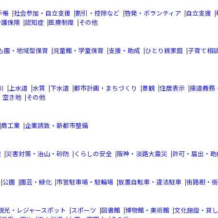
手帳
|
社会参加・自立支援
|
割引・控除など
|
啓発・ボランティア
|
自立支援
|
介護保険
|
認知症
|
医療制度
|
その他
も園・地域型保育
|
児童館・学童保育
|
支援・助成
|
ひとり親家庭
|
子育て相
川
|
上水道
|
水質
|
下水道
|
都市計画・まちづくり
|
景観
|
住居表示
|
接道義務
・空き地
|
その他
|
商工業
|
企業誘致・新都市整備
織
|
災害対策・治山・砂防
|
くらしの安全
|
阪神・淡路大震災
|
許可・届出・助
|
公園
|
園芸・緑化
|
市営駐車場・駐輪場
|
放置自転車・違法駐車
|
街路樹・街
観光・レジャースポット
|
スポーツ
|
図書館
|
博物館・美術館
|
文化施設・貸