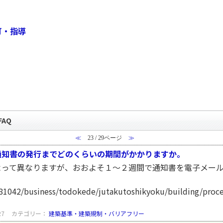
可・指導
AQ
≪
23 / 29ページ
≫
通知書の発行までどのくらいの期間がかかりますか。
よって異なりますが、おおよそ１～２週間で通知書を電子メー
/a81042/business/todokede/jutakutoshikyoku/building/pro
27
カテゴリー：
建築基準・建築規制・バリアフリー