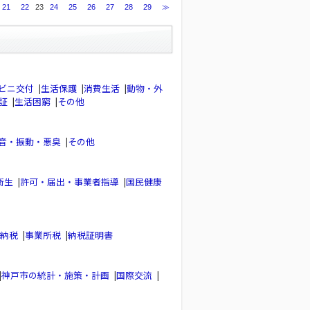
21
22
23
24
25
26
27
28
29
≫
ビニ交付
|
生活保護
|
消費生活
|
動物・外
証
|
生活困窮
|
その他
音・振動・悪臭
|
その他
衛生
|
許可・届出・事業者指導
|
国民健康
納税
|
事業所税
|
納税証明書
|
神戸市の統計・施策・計画
|
国際交流
|