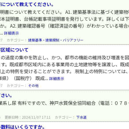
書について教えてください。
証明書について教えてください。 A1. 建築基準法に基づく建
本証明書、台帳記載事項証明書を発行しています。詳しくは下
すか。 A2. 建築確認番号（確認済証の番号）がわかっている場
..
詳細表示
27
カテゴリー：
建築基準・建築規制・バリアフリー
市区域について
口の過度の集中を防止し、かつ、都市の機能の維持及び増進を
ます。既成都市区域内にある事業用の土地建物等を譲渡し、既
上の特例を受けることができます。 税制上の特例については
県）（国税庁） 既成...
詳細表示
27
カテゴリー：
その他
ださい。
事業系し尿 有料ですので、神戸水質保全協同組合（電話：０７
6
更新日時：2024/11/07 17:11
カテゴリー：
下水道
手数料はいくらですか。