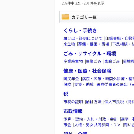
289件中 221 - 230 件を表示
カテゴリ一覧
くらし・手続き
届け出・証明について
|
印鑑登録・印鑑
来生物
|
葬儀・墓園・斎場
|
市民相談・
ごみ・リサイクル・環境
産業廃棄物
|
事業ごみ
|
家庭ごみ
|
環境
健康・医療・社会保険
国民年金
|
病院・医療・時間外診療・精
保険
|
支援・助成
|
医療従事者の届出（
税
市税の証明
|
納付方法
|
個人市民税（特
市政情報
予算・契約・入札・財政・会計
|
選挙
|
市会
|
人権・男女共同参画・ＤＶ
|
問い