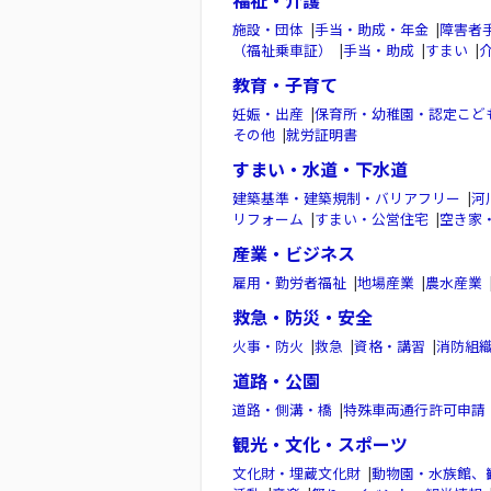
福祉・介護
施設・団体
|
手当・助成・年金
|
障害者
（福祉乗車証）
|
手当・助成
|
すまい
|
教育・子育て
妊娠・出産
|
保育所・幼稚園・認定こど
その他
|
就労証明書
すまい・水道・下水道
建築基準・建築規制・バリアフリー
|
河
リフォーム
|
すまい・公営住宅
|
空き家
産業・ビジネス
雇用・勤労者福祉
|
地場産業
|
農水産業
救急・防災・安全
火事・防火
|
救急
|
資格・講習
|
消防組
道路・公園
道路・側溝・橋
|
特殊車両通行許可申請
観光・文化・スポーツ
文化財・埋蔵文化財
|
動物園・水族館、