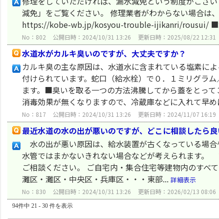
修理をしていただければ、漏水減免という制度がござい
減免」をご覧ください。 修理業者がわからない場合は
https://kobe-wb.jp/kosyou-trouble-ijikanr
No：802
公開日時：2024/10/31 13:26
更新日時：2025/08/22 12:31
水道水がカルキ臭いのですが、大丈夫ですか？
カルキ臭の主な原因は、水道水に含まれている塩素によ
付けられています。蛇口（給水栓）で０．１ミリグラム
ます。■臭いを取る一つの方法沸騰してから蓋をとって
消毒効果が無くなりますので、冷蔵庫などに入れて早めに
No：817
公開日時：2024/10/31 13:26
更新日時：2024/11/07 16:19
最近水道の水の出が悪いのですが、どこに相談したら良
水の出が悪い原因は、給水装置が古くなっている場合
水管ではまかないきれない場合などが考えられます。 
ご相談ください。 ご自宅内・集合住宅等建物内のすべて
灘区・灘区・中央区・兵庫区・・・東部...
詳細表示
No：830
公開日時：2024/10/31 13:26
更新日時：2026/02/13 08:06
94件中 21 - 30 件を表示