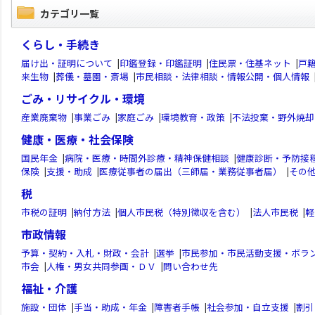
カテゴリ一覧
くらし・手続き
届け出・証明について
|
印鑑登録・印鑑証明
|
住民票・住基ネット
|
戸
来生物
|
葬儀・墓園・斎場
|
市民相談・法律相談・情報公開・個人情報
ごみ・リサイクル・環境
産業廃棄物
|
事業ごみ
|
家庭ごみ
|
環境教育・政策
|
不法投棄・野外焼却
健康・医療・社会保険
国民年金
|
病院・医療・時間外診療・精神保健相談
|
健康診断・予防接
保険
|
支援・助成
|
医療従事者の届出（三師届・業務従事者届）
|
その
税
市税の証明
|
納付方法
|
個人市民税（特別徴収を含む）
|
法人市民税
|
軽
市政情報
予算・契約・入札・財政・会計
|
選挙
|
市民参加・市民活動支援・ボラ
市会
|
人権・男女共同参画・ＤＶ
|
問い合わせ先
福祉・介護
施設・団体
|
手当・助成・年金
|
障害者手帳
|
社会参加・自立支援
|
割引