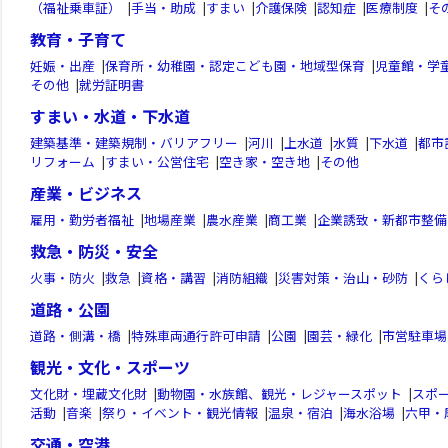
（福祉乗車証）
|
手当・助成
|
すまい
|
介護保険
|
認知症
|
医療制度
|
そ
教育・子育て
妊娠・出産
|
保育所・幼稚園・認定こども園・地域型保育
|
児童館・学
その他
|
就労証明書
すまい・水道・下水道
建築基準・建築規制・バリアフリー
|
河川
|
上水道
|
水質
|
下水道
|
都市
リフォーム
|
すまい・公営住宅
|
空き家・空き地
|
その他
産業・ビジネス
雇用・勤労者福祉
|
地場産業
|
農水産業
|
商工業
|
企業誘致・新都市整備
救急・防災・安全
火事・防火
|
救急
|
資格・講習
|
消防組織
|
災害対策・治山・砂防
|
くら
道路・公園
道路・側溝・橋
|
特殊車両通行許可申請
|
公園
|
園芸・緑化
|
市営駐車場
観光・文化・スポーツ
文化財・埋蔵文化財
|
動物園・水族館、観光・レジャースポット
|
スポ
活動
|
音楽
|
祭り・イベント・観光情報
|
温泉・宿泊
|
海水浴場
|
六甲・
交通・空港