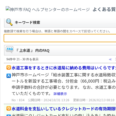
カテゴリ一覧
>
すまい・水道・下水道
>
上水道
よくある質
戻る
キーワード検索
複数語で検索を行う場合は、単語と単語の間をスペースで区切ってください。
『 上水道 』 内のFAQ
94件中 21 - 30 件を表示
≪
水道工事をするときに水道局に納める費用はいくらです
神戸市ホームページ「給水装置工事に関する水道局徴収
ートルを新設する工事場合、分担金（66,000円：税
申請手数料の合計が必要となります。 なお、水道工事
ていただくものです。
詳細表示
No：834
公開日時：2024/10/31 13:26
更新日時：2026/02/13 08:10
水道料金を支払いしているクレジットカードの有効期限
水道局にクレジットカード支払いの申し込みをした時か