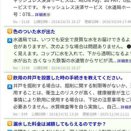
ャッシュレス決済サービスは、AEON Pay、au PAY、d
ービスです。 キャッシュレス決済サービス（水道局ホー
号：078...
詳細表示
No：2128
公開日時：2024/10/31 16:27
更新日時：2026/03/09 17:4
色のついた水が出た
水道局では、いつでも安全で良質な水をお届けできるよ
合がありますが、次のような場合は問題ありません。 
く見えます。コップに水を入れて、下から透明になるよ
水が出た 古くなった鉄製の水道管からサビが流...
詳細表
No：2198
公開日時：2024/10/31 16:27
飲用の井戸を設置した時の手続きを教えてください。
井戸を掘削する場合は、掘削に関する制限等がないか、
用することは、衛生上のリスクが高く、健康被害が生じ
事情により飲用に使用する場合は、下記の注意事項をご
必要ありません。水質検査等を自ら実施し、自己...
詳細
No：839
公開日時：2024/10/31 13:26
更新日時：2025/11/06 11:11
漏水した料金は減額してもらえるのですか？