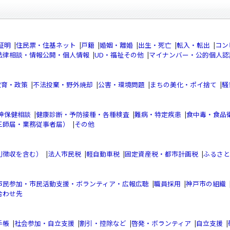
証明
|
住民票・住基ネット
|
戸籍
|
婚姻・離婚
|
出生・死亡
|
転入・転出
|
コン
法律相談・情報公開・個人情報
|
UD・福祉その他
|
マイナンバー・公的個人認
教育・政策
|
不法投棄・野外焼却
|
公害・環境問題
|
まちの美化・ポイ捨て
|
騒
神保健相談
|
健康診断・予防接種・各種検査
|
難病・特定疾患
|
食中毒・食品
三師届・業務従事者届）
|
その他
別徴収を含む）
|
法人市民税
|
軽自動車税
|
固定資産税・都市計画税
|
ふるさと
市民参加・市民活動支援・ボランティア・広報広聴
|
職員採用
|
神戸市の組織
合わせ先
手帳
|
社会参加・自立支援
|
割引・控除など
|
啓発・ボランティア
|
自立支援
|