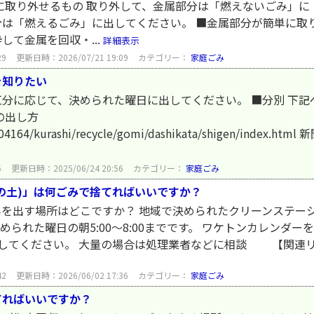
に取り外せるもの 取り外して、金属部分は「燃えないごみ」
は「燃えるごみ」に出してください。 ■金属部分が簡単に取
て金属を回収・...
詳細表示
29
更新日時：2026/07/21 19:09
カテゴリー：
家庭ごみ
を知りたい
分に応じて、決められた曜日に出してください。 ■分別 下
の出し方
.jp/a04164/kurashi/recycle/gomi/dashikata/shigen/i
5
更新日時：2025/06/24 20:56
カテゴリー：
家庭ごみ
の土)」は何ごみで捨てればいいですか？
ごみを出す場所はどこですか？ 地域で決められたクリーンステーシ
められた曜日の朝5:00～8:00までです。 ワケトンカレンダーを
してください。 大量の場合は処理業者などに相談 【関連リン
42
更新日時：2026/06/02 17:36
カテゴリー：
家庭ごみ
てればいいですか？