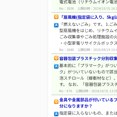
電式電池（リチウムイオン電池等
No：3836
公開日時：2024/10/31 16:
「扇風機(指定袋に入り、5k
「燃えないごみ」です。 1.
型扇風機をはじめ、リチウム
ごみ収集車やごみ処理施設の
・小型家電リサイクルボックス設
No：2840
公開日時：2025/09/19 15:
容器包装プラスチック分別収
基本的に「プラマーク」がつい
ク」がついていないもので該
泡スチロール（緩衝材など）
す。 なお、「容器包装プラスチッ
No：676
公開日時：2024/10/31 13:2
金具や金属部品が付いている
分になりますか？
指定袋に入らないもの、また