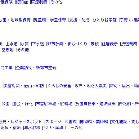
介護保険
|
認知症
|
医療制度
|
その他
も園・地域型保育
|
児童館・学童保育
|
支援・助成
|
ひとり親家庭
|
子育て相
川
|
上水道
|
水質
|
下水道
|
都市計画・まちづくり
|
景観
|
住居表示
|
接道義務
・空き地
|
その他
|
商工業
|
企業誘致・新都市整備
織
|
災害対策・治山・砂防
|
くらしの安全
|
阪神・淡路大震災
|
許可・届出・助
|
公園
|
園芸・緑化
|
市営駐車場・駐輪場
|
放置自転車・違法駐車
|
街路樹・街
観光・レジャースポット
|
スポーツ
|
図書館
|
博物館・美術館
|
文化施設・貸
|
温泉・宿泊
|
海水浴場
|
六甲・摩耶山
|
その他