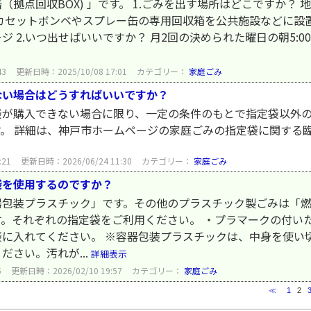
拠点回収BOX) 」です。 1.ごみを出す場所はどこですか？
カセットボンベやスプレー缶の専用回収箱を公共施設などに設置
 2.いつ出せばいいですか？ 月2回の決められた曜日の朝5:00
43
更新日時：2025/10/08 17:01
カテゴリー：
家庭ごみ
ない場合はどうすればいいですか？
袋が購入できない場合に限り、一定の条件のもとで指定袋以外
す。 詳細は、神戸市ホームページの家庭ごみの指定袋に関する
:21
更新日時：2026/06/24 11:30
カテゴリー：
家庭ごみ
袋を使用するのですか？
包装プラスチック」です。その他のプラスチック製ごみは「燃
。それぞれの指定袋をご利用ください。 ・プラマークの付い
に入れてください。 ※容器包装プラスチックは、中身を使い
さい。汚れが...
詳細表示
5
更新日時：2026/02/10 19:57
カテゴリー：
家庭ごみ
≪
1
2