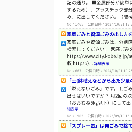
記の通り。 ■金属部分が簡単
するため）、プラスチック部分
み」に出してください。（破砕し
No：1465
公開日時：2024/10/31 13:
家庭ごみと資源ごみの出し方
家庭ごみや資源ごみは、分別区
検索してください。 家庭ごみ
https://www.city.kobe.lg
収 https://...
詳細表示
No：667
公開日時：2024/10/31 13:2
「土(鉢植えなどから出た少量
「燃えないごみ」です。 1.
出せばいいですか？ 月2回の決
（おおむね5㎏以下）にして出
細表示
No：1985
公開日時：2025/09/19 15:
「スプレー缶」は何ごみで捨