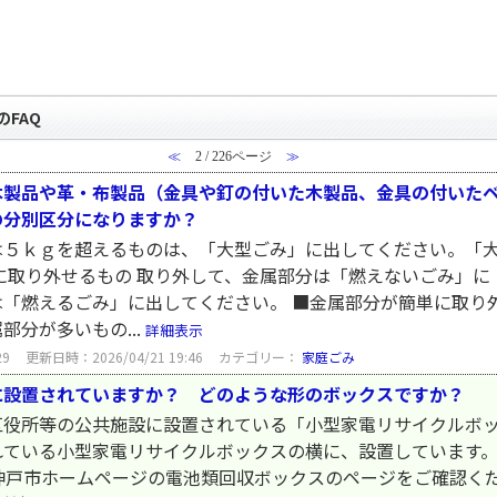
のFAQ
≪
2 / 226ページ
≫
木製品や革・布製品（金具や釘の付いた木製品、金具の付いた
の分別区分になりますか？
は５ｋｇを超えるものは、「大型ごみ」に出してください。「
に取り外せるもの 取り外して、金属部分は「燃えないごみ」
「燃えるごみ」に出してください。 ■金属部分が簡単に取り
分が多いもの...
詳細表示
29
更新日時：2026/04/21 19:46
カテゴリー：
家庭ごみ
に設置されていますか？ どのような形のボックスですか？
区役所等の公共施設に設置されている「小型家電リサイクルボ
ている小型家電リサイクルボックスの横に、設置しています。
神戸市ホームページの電池類回収ボックスのページをご確認くだ