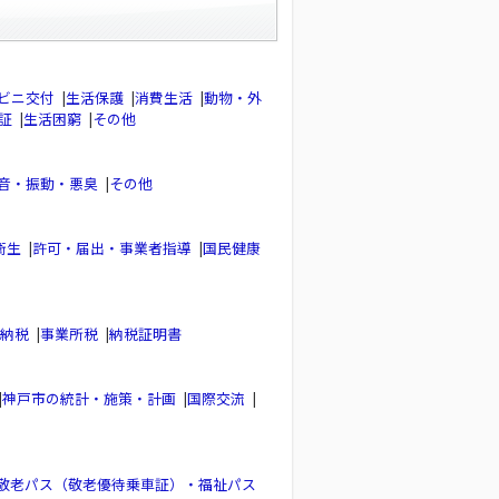
ビニ交付
|
生活保護
|
消費生活
|
動物・外
証
|
生活困窮
|
その他
音・振動・悪臭
|
その他
衛生
|
許可・届出・事業者指導
|
国民健康
納税
|
事業所税
|
納税証明書
|
神戸市の統計・施策・計画
|
国際交流
|
敬老パス（敬老優待乗車証）・福祉パス