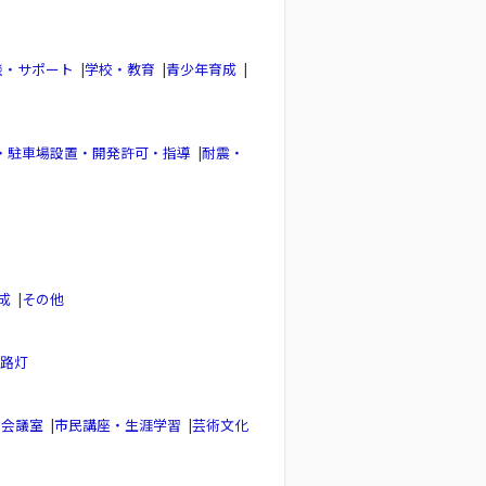
談・サポート
|
学校・教育
|
青少年育成
|
・駐車場設置・開発許可・指導
|
耐震・
成
|
その他
路灯
し会議室
|
市民講座・生涯学習
|
芸術文化