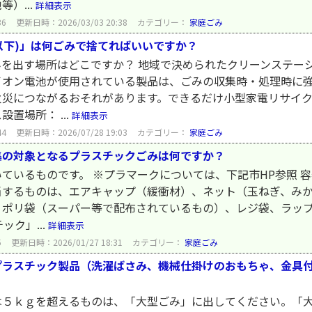
）...
詳細表示
36
更新日時：2026/03/03 20:38
カテゴリー：
家庭ごみ
g以下)」は何ごみで捨てればいいですか？
ごみを出す場所はどこですか？ 地域で決められたクリーンステー
イオン電池が使用されている製品は、ごみの収集時・処理時に
火災につながるおそれがあります。できるだけ小型家電リサイ
置場所： ...
詳細表示
44
更新日時：2026/07/28 19:03
カテゴリー：
家庭ごみ
集の対象となるプラスチックごみは何ですか？
ているものです。 ※プラマークについては、下記市HP参照 容
当するものは、エアキャップ（緩衝材）、ネット（玉ねぎ、み
、ポリ袋（スーパー等で配布されているもの）、レジ袋、ラッ
ク」...
詳細表示
5
更新日時：2026/01/27 18:31
カテゴリー：
家庭ごみ
プラスチック製品（洗濯ばさみ、機械仕掛けのおもちゃ、金具
は５ｋｇを超えるものは、「大型ごみ」に出してください。「