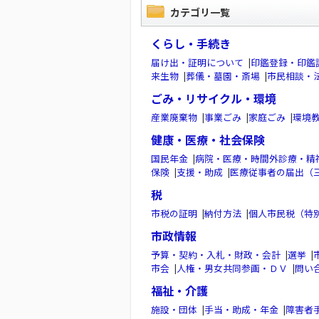
カテゴリ一覧
くらし・手続き
届け出・証明について
|
印鑑登録・印鑑
来生物
|
葬儀・墓園・斎場
|
市民相談・
ごみ・リサイクル・環境
産業廃棄物
|
事業ごみ
|
家庭ごみ
|
環境
健康・医療・社会保険
国民年金
|
病院・医療・時間外診療・精
保険
|
支援・助成
|
医療従事者の届出（
税
市税の証明
|
納付方法
|
個人市民税（特
市政情報
予算・契約・入札・財政・会計
|
選挙
|
市会
|
人権・男女共同参画・ＤＶ
|
問い
福祉・介護
施設・団体
|
手当・助成・年金
|
障害者