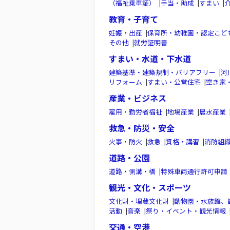
（福祉乗車証）
|
手当・助成
|
すまい
|
教育・子育て
妊娠・出産
|
保育所・幼稚園・認定こど
その他
|
就労証明書
すまい・水道・下水道
建築基準・建築規制・バリアフリー
|
河
リフォーム
|
すまい・公営住宅
|
空き家
産業・ビジネス
雇用・勤労者福祉
|
地場産業
|
農水産業
救急・防災・安全
火事・防火
|
救急
|
資格・講習
|
消防組
道路・公園
道路・側溝・橋
|
特殊車両通行許可申請
観光・文化・スポーツ
文化財・埋蔵文化財
|
動物園・水族館、
活動
|
音楽
|
祭り・イベント・観光情報
交通・空港