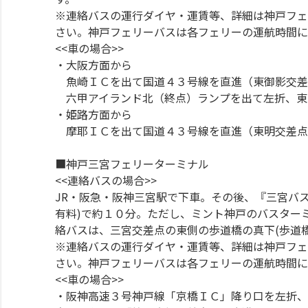
※連絡バスの運行ダイヤ・運賃等、詳細は神戸フェ
さい。神戸フェリーバスは各フェリーの運航時間に
<<車の場合>>
・大阪方面から
魚崎ＩＣを出て国道４３号線を直進（東御影交差
六甲アイランド北（終点）ランプを出て左折、東
・姫路方面から
摩耶ＩＣを出て国道４３号線を直進（東明交差点
■神戸三宮フェリーターミナル
<<連絡バスの場合>>
JR・阪急・阪神三宮駅で下車。その後、『三宮バ
有料)で約１０分。ただし、ミント神戸のバスターミ
絡バスは、三宮交差点の東側の歩道橋の真下(歩道
※連絡バスの運行ダイヤ・運賃等、詳細は神戸フェ
さい。神戸フェリーバスは各フェリーの運航時間に
<<車の場合>>
・阪神高速３号神戸線「京橋ＩＣ」降り口を左折、