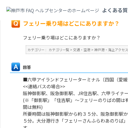
カテゴリ一覧
>
交通・空港
>
神戸港・海上アクセス
>
フェリー乗り場はどこ
よくある質
戻る
フェリー乗り場はどこにありますか？
フェリー乗り場はどこにありますか？
カテゴリー :
カテゴリ一覧
>
交通・空港
>
神戸港・海上アクセ
回答
■六甲アイランドフェリーターミナル〔四国（愛媛
<<連絡バスの場合>>
阪神御影駅、阪急御影駅、JR住吉駅、六甲ライナ
(※「御影駅」「住吉駅」～フェリーのりばの間は
間は無料)
所要時間は阪神御影駅から約３５分、阪急御影駅か
５分。大分港行き「フェリーさんふらわあのりば」
す。