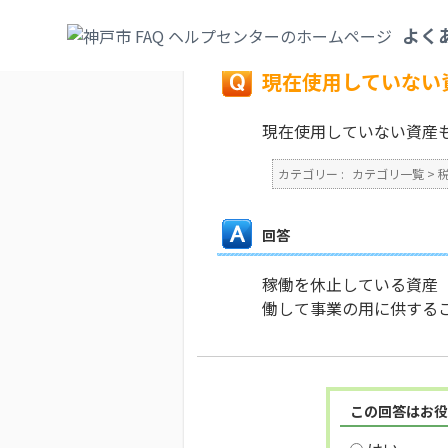
カテゴリ一覧
>
税
>
固定資産税・都市計画
よく
戻る
現在使用していない
現在使用していない資産
カテゴリー :
カテゴリ一覧
>
回答
稼働を休止している資産
働して事業の用に供する
この回答はお役