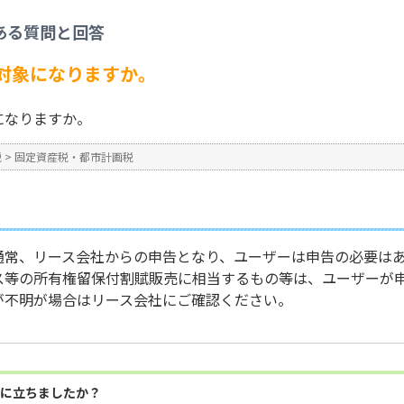
税
>
リース資産は申告の対象になりますか。
ある質問と回答
No : 1262
対象になりますか。
になりますか。
税
>
固定資産税・都市計画税
通常、リース会社からの申告となり、ユーザーは申告の必要は
ス等の所有権留保付割賦販売に相当するもの等は、ユーザーが
が不明が場合はリース会社にご確認ください。
に立ちましたか？