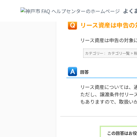
カテゴリ一覧
>
税
>
固定資産税・都市計画
よく
戻る
リース資産は申告の
リース資産は申告の対象
カテゴリー :
カテゴリ一覧
>
回答
リース資産については、
ただし、譲渡条件付リー
もありますので、取扱い
この回答はお役