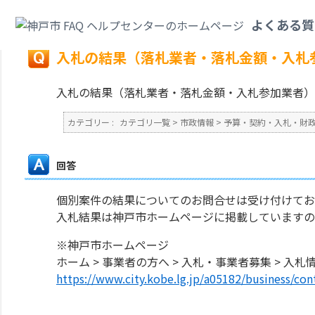
カテゴリ一覧
>
市政情報
>
予算・契約・入札・財政・会計
>
入札の結果（落
よくある質
戻る
入札の結果（落札業者・落札金額・入札
入札の結果（落札業者・落札金額・入札参加業者）
カテゴリー :
カテゴリ一覧
>
市政情報
>
予算・契約・入札・財
回答
個別案件の結果についてのお問合せは受け付けてお
入札結果は神戸市ホームページに掲載していますの
※神戸市ホームページ
ホーム > 事業者の方へ > 入札・事業者募集 > 入札
https://www.city.kobe.lg.jp/a05182/business/con