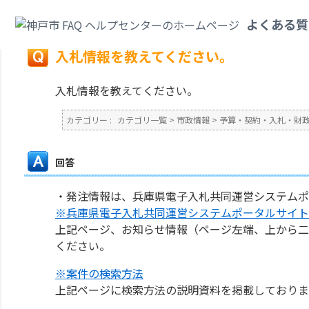
カテゴリ一覧
>
市政情報
>
予算・契約・入札・財政・会計
>
入札情報を教え
よくある質
戻る
入札情報を教えてください。
入札情報を教えてください。
カテゴリー :
カテゴリ一覧
>
市政情報
>
予算・契約・入札・財
回答
・発注情報は、兵庫県電子入札共同運営システムポ
※兵庫県電子入札共同運営システムポータルサイト
上記ページ、お知らせ情報（ページ左端、上から二
ください。
※案件の検索方法
上記ページに検索方法の説明資料を掲載しておりま