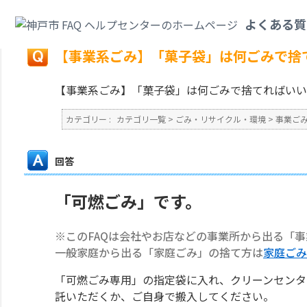
カテゴリ一覧
>
ごみ・リサイクル・環境
>
事業ごみ
>
【事業系ごみ】「菓子
よくある質
戻る
【事業系ごみ】「菓子袋」は何ごみで捨
【事業系ごみ】「菓子袋」は何ごみで捨てればいい
カテゴリー :
カテゴリ一覧
>
ごみ・リサイクル・環境
>
事業ご
回答
「可燃ごみ」です。
※このFAQは会社やお店などの事業所から出る「
一般家庭から出る「家庭ごみ」の捨て方は
家庭ごみ
「可燃ごみ専用」の指定袋に入れ、クリーンセンタ
託いただくか、ご自身で搬入してください。