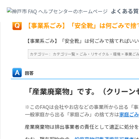
カテゴリ一覧
>
ごみ・リサイクル・環境
>
事業ごみ
>
【事業系ごみ】「安全
よくある質
戻る
【事業系ごみ】「安全靴」は何ごみで捨
【事業系ごみ】「安全靴」は何ごみで捨てればいい
カテゴリー :
カテゴリ一覧
>
ごみ・リサイクル・環境
>
事業ご
回答
「産業廃棄物」です。（クリーン
※このFAQは会社やお店などの事業所から出る「
一般家庭から出る「家庭ごみ」の捨て方は
家庭ごみ
産業廃棄物は排出事業者の責任として適正に処分を
なお、現在契約中の
一般廃棄物収集運搬許可業者
は