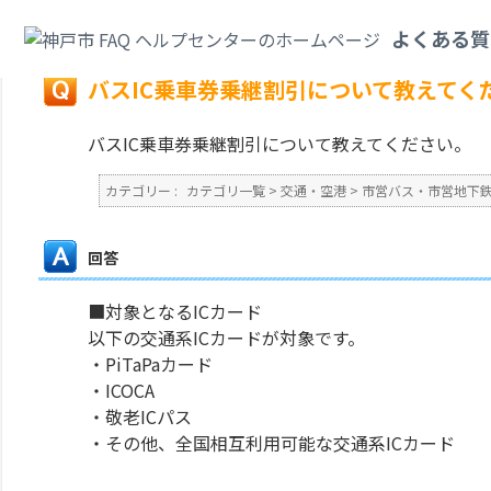
カテゴリ一覧
>
交通・空港
>
市営バス・市営地下鉄
>
バスIC乗車券乗継割
よくある質
戻る
バスIC乗車券乗継割引について教えてく
バスIC乗車券乗継割引について教えてください。
カテゴリー :
カテゴリ一覧
>
交通・空港
>
市営バス・市営地下
回答
■対象となるICカード
以下の交通系ICカードが対象です。
・PiTaPaカード
・ICOCA
・敬老ICパス
・その他、全国相互利用可能な交通系ICカード