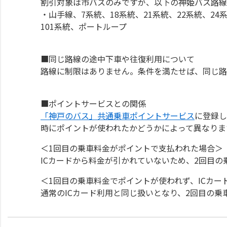
割引対象は市バスのみですが、以下の神姫バス路線
・山手線、7系統、18系統、21系統、22系統、24系
101系統、ポートループ
■同じ路線の途中下車や往復利用について
路線に制限はありません。条件を満たせば、同じ路
■ポイントサービスとの関係
「神戸のバス」共通乗車ポイントサービス
に登録し
時にポイントが使われたかどうかによって異なりま
＜1回目の乗車料金がポイントで支払われた場合＞
ICカードから料金が引かれていないため、2回目
＜1回目の乗車料金でポイントが使われず、ICカー
通常のICカード利用と同じ扱いとなり、2回目の乗