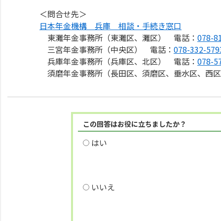
＜問合せ先＞
日本年金機構 兵庫 相談・手続き窓口
東灘年金事務所（東灘区、灘区） 電話：
078-8
三宮年金事務所（中央区） 電話：
078-332-579
兵庫年金事務所（兵庫区、北区） 電話：
078-5
須磨年金事務所（長田区、須磨区、垂水区、西区
この回答はお役に立ちましたか？
はい
いいえ