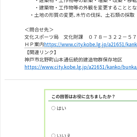
・建築物・工作物等の新築・増築・改築・移転
・建築物・工作物等の外観を変更することとな
・土地の形質の変更､木竹の伐採、土石類の採取
＜問合せ先＞
文化スポーツ局 文化財課 ０７８－３２２－５７
ＨＰ案内
https://www.city.kobe.lg.jp/a21651/kan
【関連リンク】
神戸市北野町山本通伝統的建造物群保存地区
https://www.city.kobe.lg.jp/a21651/kanko/bunka
この回答はお役に立ちましたか？
はい
いいえ