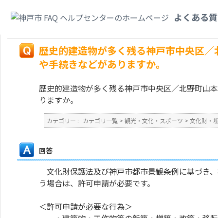
カテゴリ一覧
>
観光・文化・スポーツ
>
文化財・埋蔵文化財
>
歴史的建造物
よくある質
事等する場合、規制や手続きなどがありますか。
戻る
歴史的建造物が多く残る神戸市中央区／
や手続きなどがありますか。
歴史的建造物が多く残る神戸市中央区／北野町山本
りますか。
カテゴリー :
カテゴリ一覧
>
観光・文化・スポーツ
>
文化財・
回答
文化財保護法及び神戸市都市景観条例に基づき、
う場合は、許可申請が必要です。
＜許可申請が必要な行為＞