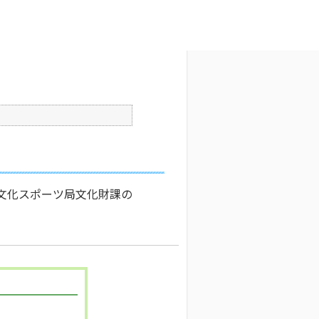
文字サイズ変更
5
公開日時 : 2024/10/31 13:30
印刷
市文化スポーツ局文化財課の