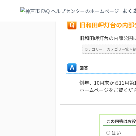
カテゴリ一覧
>
観光・文化・スポーツ
>
文
よく
戻る
旧和田岬灯台の内部
旧和田岬灯台の内部公開
カテゴリー :
カテゴリ一覧
>
回答
例年、10月末から11月
ホームページをご覧くだ
この回答はお役
はい