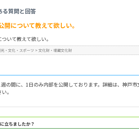
化財・埋蔵文化財
>
旧和田岬灯台の内部公開について教えて欲しい。
ある質問と回答
No : 180
公開について教えて欲しい。
について教えて欲しい。
観光・文化・スポーツ
>
文化財・埋蔵文化財
第1週の間に、1日のみ内部を公開しております。詳細は、神戸
さい。
に立ちましたか？