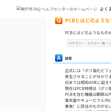
カテゴリ一覧
>
ごみ・リサイクル・環境
>
よく
戻る
PCBとはどのよう
PCBとはどのようなもの
カテゴリー :
カテゴリ一覧
>
回答
正式には「ポリ塩化ビフ
発生させることが分かり
日本では昭和43年に起
現在はPCB特措法（ポ
PCBを含む機器は期限以
電気室やキュービクル内
業者）に該当のものがな