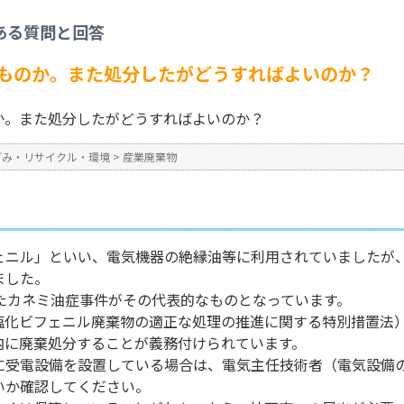
産業廃棄物
>
PCBとはどのようなものか。また処分したがどうすればよいのか？
ある質問と回答
No : 2038
公開日時 : 2024/10/31 13:3
なものか。また処分したがどうすればよいのか？
か。また処分したがどうすればよいのか？
ごみ・リサイクル・環境
>
産業廃棄物
ェニル」といい、電気機器の絶縁油等に利用されていましたが
ました。
きたカネミ油症事件がその代表的なものとなっています。
リ塩化ビフェニル廃棄物の適正な処理の推進に関する特別措置法
内に廃棄処分することが義務付けられています。
に受電設備を設置している場合は、電気主任技術者（電気設備
いか確認してください。