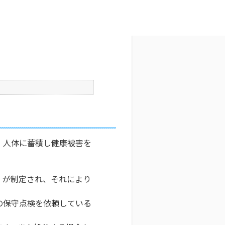
文字サイズ変更
1
更新日時 : 2026/06/02 16:35
印刷
、人体に蓄積し健康被害を
）が制定され、それにより
の保守点検を依頼している