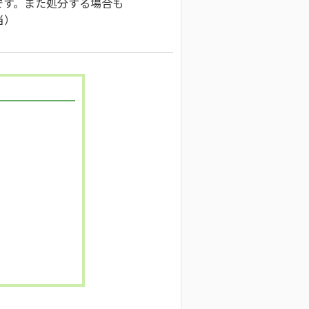
です。また処分する場合も
当）