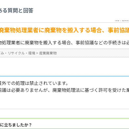
産業廃棄物
>
県外から神戸市内の廃棄物処理業者に廃棄物を搬入する場合、事前協
ある質問と回答
No : 203
廃棄物処理業者に廃棄物を搬入する場合、事前協
物処理業者に廃棄物を搬入する場合、事前協議などの手続きは
ごみ・リサイクル・環境
>
産業廃棄物
域外での処理は禁止されています。
協議は必要ありませんが、廃棄物処理法に基づく許可を受けた
に立ちましたか？