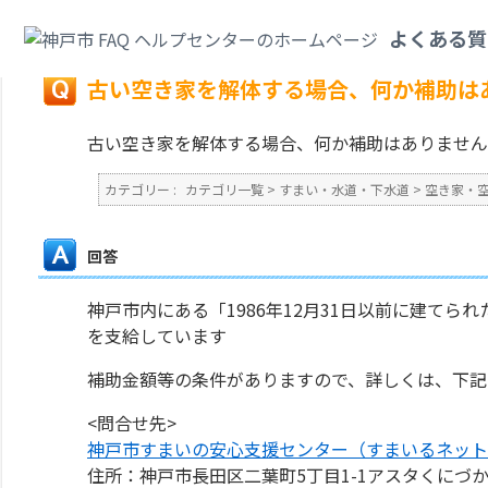
カテゴリ一覧
>
すまい・水道・下水道
>
空き家・空き地
>
古い空き家を解体
よくある質
戻る
古い空き家を解体する場合、何か補助は
古い空き家を解体する場合、何か補助はありません
カテゴリー :
カテゴリ一覧
>
すまい・水道・下水道
>
空き家・
回答
神戸市内にある「1986年12月31日以前に建て
を支給しています
補助金額等の条件がありますので、詳しくは、下記
<問合せ先>
神戸市すまいの安心支援センター（すまいるネット
住所：神戸市長田区二葉町5丁目1-1アスタくにづか