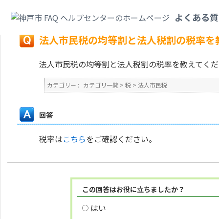
カテゴリ一覧
>
税
>
法人市民税
>
法人市民税の均等割と法人税割の税率を教
よくある質
戻る
法人市民税の均等割と法人税割の税率を
法人市民税の均等割と法人税割の税率を教えてくだ
カテゴリー :
カテゴリ一覧
>
税
>
法人市民税
回答
税率は
こちら
をご確認ください。
この回答はお役に立ちましたか？
はい