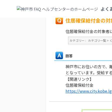
カテゴリ一覧
>
くらし・手続き
>
生活困窮
よく
戻る
住居確保給付金の対
住居確保給付金の対象者
カテゴリー :
カテゴリ一覧
>
回答
神戸市にお住いの方で、
となっています。受給す
【関連リンク】
住居確保給付金
https://www.city.kobe.l