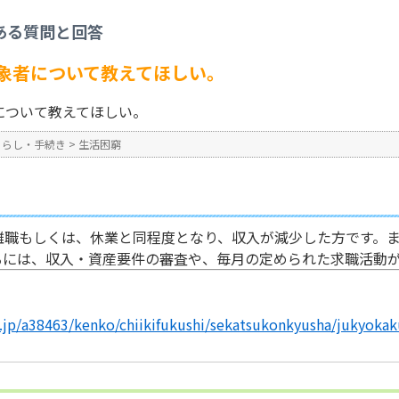
>
住居確保給付金の対象者について教えてほしい。
ある質問と回答
No : 220
象者について教えてほしい。
について教えてほしい。
くらし・手続き
>
生活困窮
離職もしくは、休業と同程度となり、収入が減少した方です。
るには、収入・資産要件の審査や、毎月の定められた求職活動
g.jp/a38463/kenko/chiikifukushi/sekatsukonkyusha/jukyoka