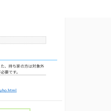
文字サイズ変更
6
公開日時 : 2024/10/31 16:27
印刷
また、持ち家の方は対象外
が必要です。
kuho.html