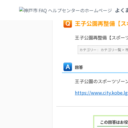
カテゴリ一覧
>
市政情報
>
神戸市の統計・
よく
戻る
王子公園再整備【ス
王子公園再整備【スポー
カテゴリー :
カテゴリ一覧
>
回答
王子公園のスポーツゾー
https://www.city.kobe.l
この回答はお役