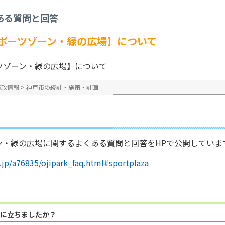
施策・計画
>
王子公園再整備【スポーツゾーン・緑の広場】について
ある質問と回答
No : 2412
公開日時 : 2025/04/01 17:0
ポーツゾーン・緑の広場】について
ツゾーン・緑の広場】について
市政情報
>
神戸市の統計・施策・計画
ン・緑の広場に関するよくある質問と回答をHPで公開していま
g.jp/a76835/ojipark_faq.html#sportplaza
に立ちましたか？