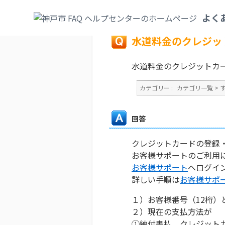
カテゴリ一覧
>
すまい・水道・下水道
>
上
よく
戻る
水道料金のクレジッ
水道料金のクレジットカ
カテゴリー :
カテゴリ一覧
>
回答
クレジットカードの登録
お客様サポートのご利用
お客様サポート
へログイ
詳しい手順は
お客様サポ
１）お客様番号（12桁
２）現在の支払方法が
①納付書払、クレジット