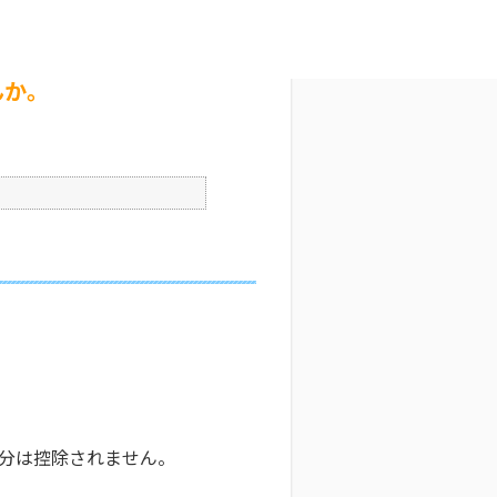
か。
文字サイズ変更
7
公開日時 : 2026/01/05 09:00
印刷
んか。
の分は控除されません。