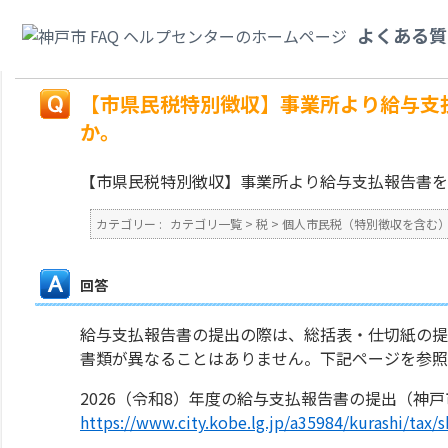
カテゴリ一覧
>
税
>
個人市民税（特別徴収を含む）
>
【市県民税特別徴収】
よくある質
は何ですか。
戻る
【市県民税特別徴収】事業所より給与支
か。
【市県民税特別徴収】事業所より給与支払報告書を
カテゴリー :
カテゴリ一覧
>
税
>
個人市民税（特別徴収を含む
回答
給与支払報告書の提出の際は、総括表・仕切紙の提
書類が異なることはありません。下記ページを参照
2026（令和8）年度の給与支払報告書の提出（神戸
https://www.city.kobe.lg.jp/a35984/kurashi/ta