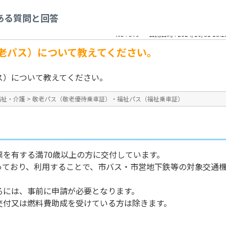
老優待乗車証）・福祉パス（福祉乗車証）
>
敬老優待乗車証（敬老パス）について
ある質問と回答
No : 579
公開日時 : 2024/10/31 13:2
老パス）について教えてください。
ス）について教えてください。
福祉・介護
>
敬老パス（敬老優待乗車証）・福祉パス（福祉乗車証）
票を有する満70歳以上の方に交付しています。
なっており、利用することで、市バス・市営地下鉄等の対象交通
るには、事前に申請が必要となります。
交付又は燃料費助成を受けている方は除きます。