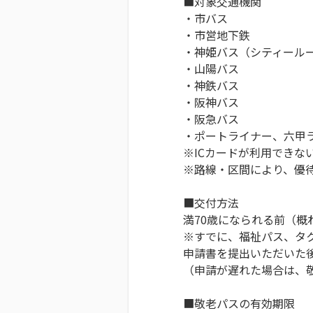
■対象交通機関
・市バス
・市営地下鉄
・神姫バス（シティール
・山陽バス
・神鉄バス
・阪神バス
・阪急バス
・ポートライナー、六甲
※ICカードが利用できな
※路線・区間により、優
■交付方法
満70歳になられる前（概
※すでに、福祉パス、タ
申請書を提出いただいた
（申請が遅れた場合は、
■敬老パスの有効期限