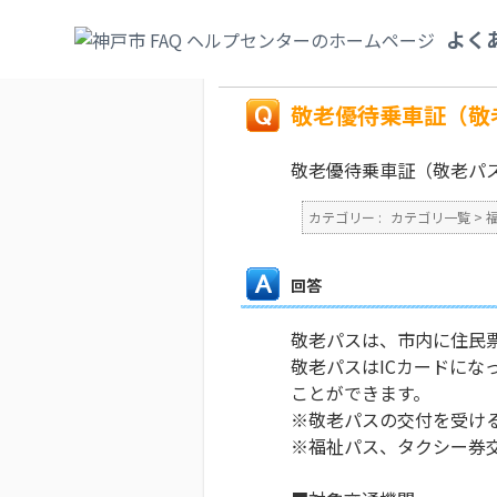
カテゴリ一覧
>
福祉・介護
>
敬老パス（敬
よく
い。
戻る
敬老優待乗車証（敬
敬老優待乗車証（敬老パ
カテゴリー :
カテゴリ一覧
>
回答
敬老パスは、市内に住民
敬老パスはICカードに
ことができます。
※敬老パスの交付を受け
※福祉パス、タクシー券