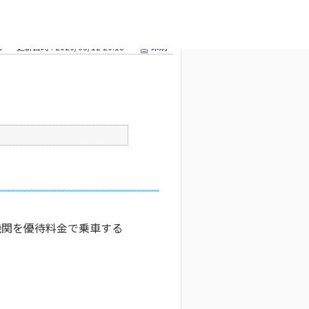
教えてくださ
文字サイズ変更
5
更新日時 : 2026/05/12 20:18
印刷
機関を優待料金で乗車する