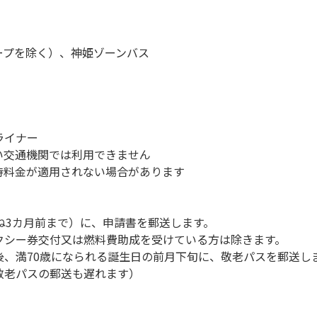
ープを除く）、神姫ゾーンバス
ライナー
い交通機関では利用できません
待料金が適用されない場合があります
ね3カ月前まで）に、申請書を郵送します。
クシー券交付又は燃料費助成を受けている方は除きます。
後、満70歳になられる誕生日の前月下旬に、敬老パスを郵送し
敬老パスの郵送も遅れます）