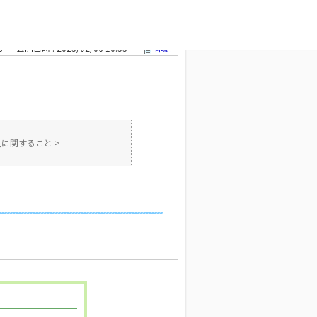
こと
>
勤務形
文字サイズ変更
8
公開日時 : 2025/02/06 10:55
印刷
入に関すること
>