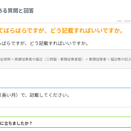
療従事者の届出（三師届・業務従事者届）
>
業務従事者
>
届出票の記入に関する
ある質問と回答
てばらばらですが、どう記載すればいいですか。
No : 666
てばらばらですが、どう記載すればいいですか。
らばらですが、どう記載すればいいですか。
会保険
>
医療従事者の届出（三師届・業務従事者届）
>
業務従事者
>
届出票の記
（長い月）で、記載してください。
に立ちましたか？