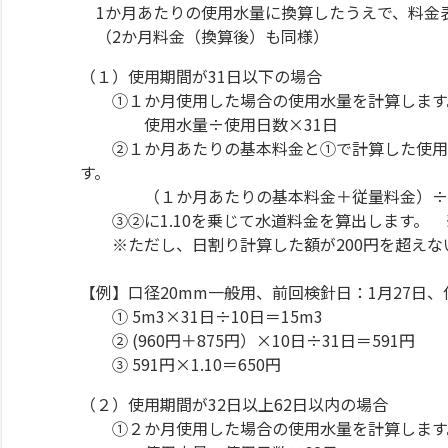
1か月あたりの使用水量に換算したうえで、料金
（2か月料金（換算後）も同様）
（１）使用期間が31日以下の場合
①１か月使用した場合の使用水量を計算します
使用水量÷使用日数×31日
②１か月あたりの基本料金と①で計算した使用水
す。
（１か月あたりの基本料金＋従量料金）÷3
③②に1.10を乗じて水道料金を算出します。 
※ただし、日割り計算した額が200円を超えない
【例】口径20mm一般用、前回検針日：1月27日、
① 5m3×31日÷10日＝15m3
② (960円＋875円）×10日÷31日＝591円
③ 591円×1.10＝650円
（２）使用期間が32日以上62日以内の場合
①２か月使用した場合の使用水量を計算します