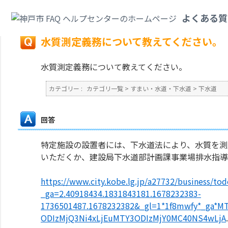
カテゴリ一覧
>
すまい・水道・下水道
>
下水道
>
水質測定義務について教え
よくある質
戻る
水質測定義務について教えてください。
水質測定義務について教えてください。
カテゴリー :
カテゴリ一覧
>
すまい・水道・下水道
>
下水道
回答
特定施設の設置者には、下水道法により、水質を測
いただくか、建設局下水道部計画課事業場排水指導
https://www.city.kobe.lg.jp/a27732/business/to
_ga=2.40918434.1831843181.1678232383-
1736501487.1678232382&_gl=1*1f8mwfy*_ga
ODIzMjQ3Ni4xLjEuMTY3ODIzMjY0MC40NS4wLjA
.