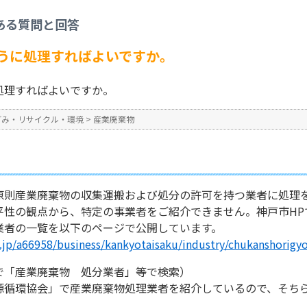
産業廃棄物
>
産業廃棄物はどのように処理すればよいですか。
ある質問と回答
No : 85
公開日時 : 2024/10/31 13:2
うに処理すればよいですか。
処理すればよいですか。
ごみ・リサイクル・環境
>
産業廃棄物
原則産業廃棄物の収集運搬および処分の許可を持つ業者に処理
平性の観点から、特定の事業者をご紹介できません。神戸市HP
業者の一覧を以下のページで公開しています。
g.jp/a66958/business/kankyotaisaku/industry/chukanshorigyo
で「産業廃棄物 処分業者」等で検索）
源循環協会」で産業廃棄物処理業者を紹介しているので、そち