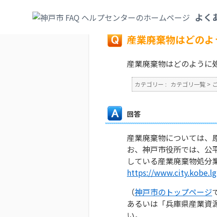
カテゴリ一覧
>
ごみ・リサイクル・環境
>
よく
戻る
産業廃棄物はどのよ
産業廃棄物はどのように
カテゴリー :
カテゴリ一覧
>
回答
産業廃棄物については、
お、神戸市役所では、公
している産業廃棄物処分
https://www.city.kobe.l
（
神戸市のトップページ
あるいは「兵庫県産業資
い。