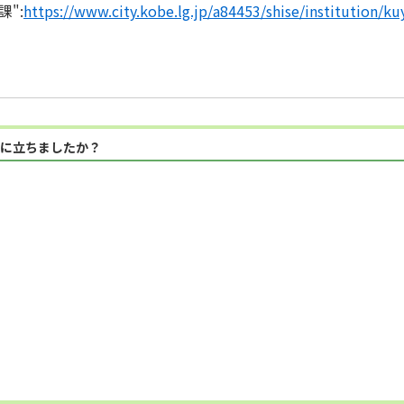
":
https://www.city.kobe.lg.jp/a84453/shise/institution/k
に立ちましたか？