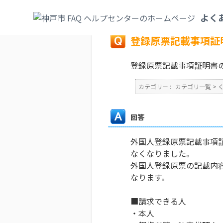
カテゴリ一覧
>
くらし・手続き
>
その他
>
よく
戻る
登録原票記載事項証
登録原票記載事項証明書
カテゴリー :
カテゴリ一覧
>
回答
外国人登録原票記載事項証
なくなりました。
外国人登録原票の記載内
なります。
■請求できる人
・本人