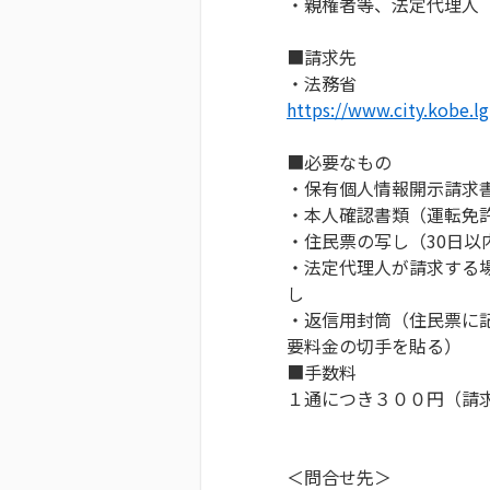
・親権者等、法定代理人
■請求先
・法務省
https://www.city.kobe.l
■必要なもの
・保有個人情報開示請求
・本人確認書類（運転免
・住民票の写し（30日以
・法定代理人が請求する
し
・返信用封筒（住民票に
要料金の切手を貼る）
■手数料
１通につき３００円（請
＜問合せ先＞