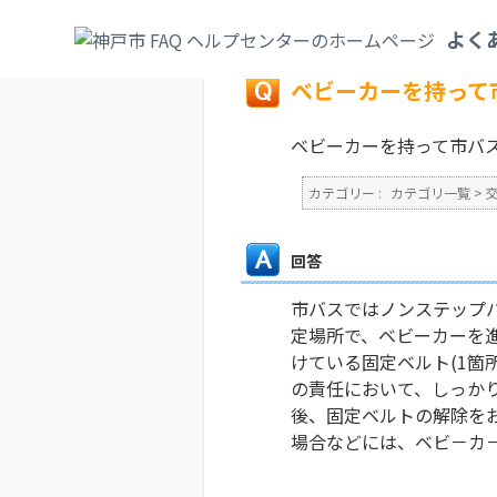
カテゴリ一覧
>
交通・空港
>
市営バス・市
よく
戻る
ベビーカーを持って
ベビーカーを持って市バ
カテゴリー :
カテゴリ一覧
>
回答
市バスではノンステップ
定場所で、ベビーカーを
けている固定ベルト(1
の責任において、しっか
後、固定ベルトの解除を
場合などには、ベビ－カ