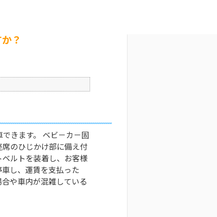
か？
文字サイズ変更
8
公開日時 : 2026/04/01 00:00
印刷
すか？
できます。 ベビ－カ－固
座席のひじかけ部に備え付
トベルトを装着し、お客様
停車し、運賃を支払った
場合や車内が混雑している