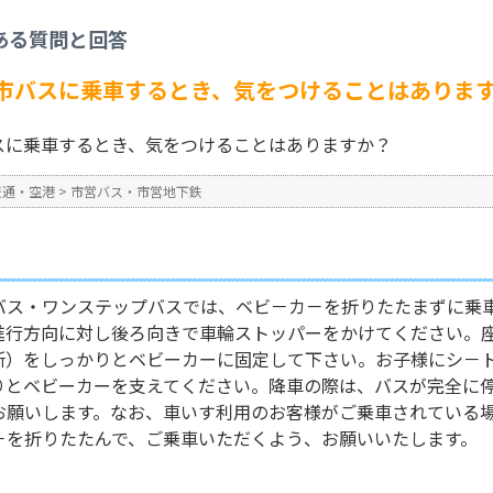
営地下鉄
>
ベビーカーを持って市バスに乗車するとき、気をつけることはあります
ある質問と回答
No : 97
市バスに乗車するとき、気をつけることはありま
スに乗車するとき、気をつけることはありますか？
交通・空港
>
市営バス・市営地下鉄
バス・ワンステップバスでは、ベビ－カ－を折りたたまずに乗車
進行方向に対し後ろ向きで車輪ストッパーをかけてください。
箇所）をしっかりとベビーカーに固定して下さい。お子様にシ－
りとベビーカーを支えてください。降車の際は、バスが完全に
お願いします。なお、車いす利用のお客様がご乗車されている
－を折りたたんで、ご乗車いただくよう、お願いいたします。