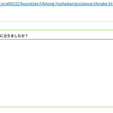
g.jp/a09222/kosodate/lifelong/toshokan/guidance/shirabe.h
に立ちましたか？