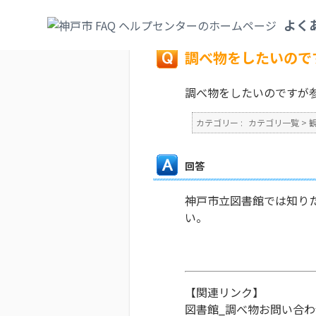
カテゴリ一覧
>
観光・文化・スポーツ
>
図
よく
戻る
調べ物をしたいので
調べ物をしたいのですが
カテゴリー :
カテゴリ一覧
>
回答
神戸市立図書館では知り
い。
【関連リンク】
図書館_調べ物お問い合わ