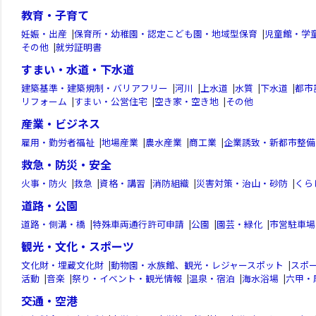
教育・子育て
妊娠・出産
|
保育所・幼稚園・認定こども園・地域型保育
|
児童館・学
その他
|
就労証明書
すまい・水道・下水道
建築基準・建築規制・バリアフリー
|
河川
|
上水道
|
水質
|
下水道
|
都市
リフォーム
|
すまい・公営住宅
|
空き家・空き地
|
その他
産業・ビジネス
雇用・勤労者福祉
|
地場産業
|
農水産業
|
商工業
|
企業誘致・新都市整備
救急・防災・安全
火事・防火
|
救急
|
資格・講習
|
消防組織
|
災害対策・治山・砂防
|
くら
道路・公園
道路・側溝・橋
|
特殊車両通行許可申請
|
公園
|
園芸・緑化
|
市営駐車場
観光・文化・スポーツ
文化財・埋蔵文化財
|
動物園・水族館、観光・レジャースポット
|
スポ
活動
|
音楽
|
祭り・イベント・観光情報
|
温泉・宿泊
|
海水浴場
|
六甲・
交通・空港