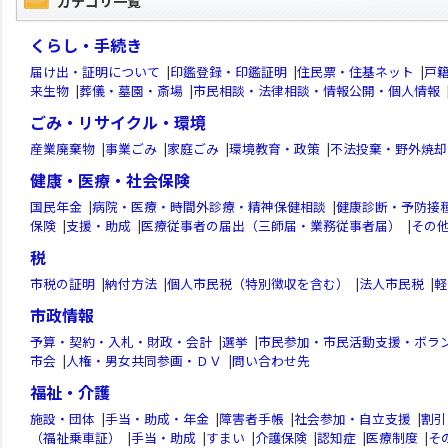
カテゴリ一覧
くらし・手続き
届け出・証明について
|
印鑑登録・印鑑証明
|
住民票・住基ネット
|
戸
来生物
|
葬儀・墓園・斎場
|
市民相談・法律相談・情報公開・個人情報
ごみ・リサイクル・環境
産業廃棄物
|
事業ごみ
|
家庭ごみ
|
環境教育・政策
|
不法投棄・野外焼却
健康・医療・社会保険
国民年金
|
病院・医療・時間外診療・精神保健相談
|
健康診断・予防接
保険
|
支援・助成
|
医療従事者の届出（三師届・業務従事者届）
|
その
税
市税の証明
|
納付方法
|
個人市民税（特別徴収を含む）
|
法人市民税
|
軽
市政情報
予算・契約・入札・財政・会計
|
選挙
|
市民参加・市民活動支援・ボラ
市会
|
人権・男女共同参画・ＤＶ
|
問い合わせ先
福祉・介護
施設・団体
|
手当・助成・年金
|
障害者手帳
|
社会参加・自立支援
|
割引
（福祉乗車証）
|
手当・助成
|
すまい
|
介護保険
|
認知症
|
医療制度
|
そ