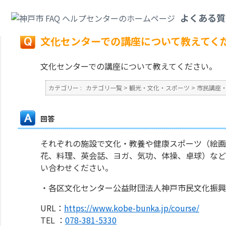
カテゴリ一覧
>
観光・文化・スポーツ
>
市民講座・生涯学習
>
文化センター
よくある質
戻る
文化センターでの講座について教えてく
文化センターでの講座について教えてください。
カテゴリー :
カテゴリ一覧
>
観光・文化・スポーツ
>
市民講座
回答
それぞれの施設で文化・教養や健康スポーツ（絵画
花、料理、英会話、ヨガ、気功、体操、卓球）など
い合わせください。
・各区文化センター公益財団法人神戸市民文化振
URL：
https://www.kobe-bunka.jp/course/
TEL ：
078-381-5330