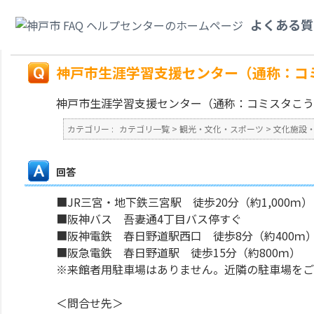
カテゴリ一覧
>
観光・文化・スポーツ
>
文化施設・貸し会議室
>
神戸市生涯
よくある質
てください。
戻る
神戸市生涯学習支援センター（通称：コ
神戸市生涯学習支援センター（通称：コミスタこう
カテゴリー :
カテゴリ一覧
>
観光・文化・スポーツ
>
文化施設
回答
■JR三宮・地下鉄三宮駅 徒歩20分（約1,000ｍ）
■阪神バス 吾妻通4丁目バス停すぐ
■阪神電鉄 春日野道駅西口 徒歩8分（約400ｍ
■阪急電鉄 春日野道駅 徒歩15分（約800ｍ）
※来館者用駐車場はありません。近隣の駐車場をご
＜問合せ先＞