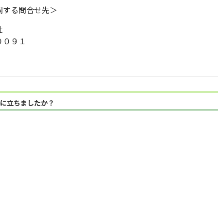
関する問合せ先＞
社
００９１
に立ちましたか？