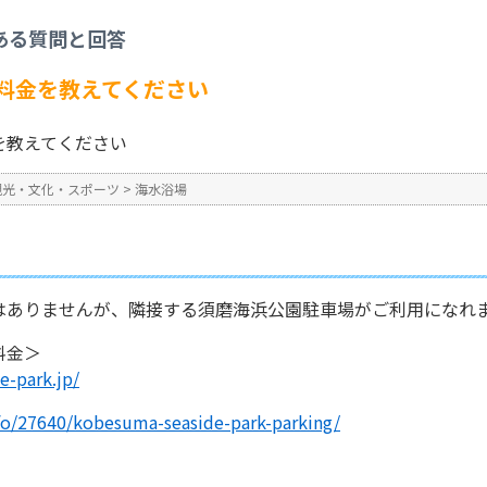
水浴場
>
須磨海水浴場の駐車料金を教えてください
ある質問と回答
No : 1178
公開日時 : 2024/10/31 13:2
料金を教えてください
を教えてください
観光・文化・スポーツ
>
海水浴場
はありませんが、隣接する須磨海浜公園駐車場がご利用になれ
料金＞
e-park.jp/
info/27640/kobesuma-seaside-park-parking/