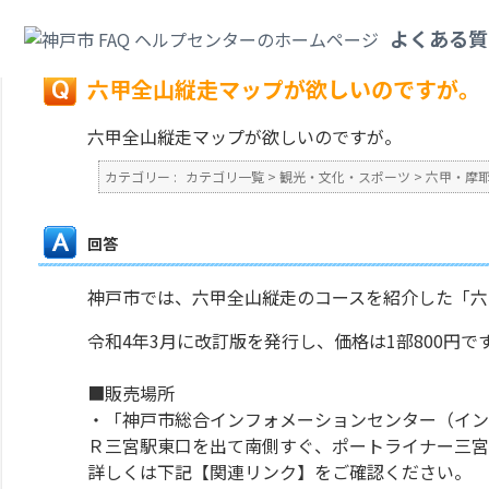
カテゴリ一覧
>
観光・文化・スポーツ
>
六甲・摩耶山
>
六甲全山縦走マップ
よくある質
戻る
六甲全山縦走マップが欲しいのですが。
六甲全山縦走マップが欲しいのですが。
カテゴリー :
カテゴリ一覧
>
観光・文化・スポーツ
>
六甲・摩
回答
神戸市では、六甲全山縦走のコースを紹介した「六
令和4年3月に改訂版を発行し、価格は1部800円で
■販売場所
・「神戸市総合インフォメーションセンター（イン
Ｒ三宮駅東口を出て南側すぐ、ポートライナー三宮
詳しくは下記【関連リンク】をご確認ください。