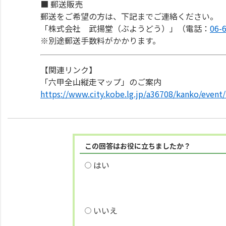
■ 郵送販売
郵送をご希望の方は、下記までご連絡ください。
「株式会社 武揚堂（ぶようどう）」（電話：
06-
※別途郵送手数料がかかります。
【関連リンク】
「六甲全山縦走マップ」のご案内
https://www.city.kobe.lg.jp/a36708/kanko/even
この回答はお役に立ちましたか？
はい
いいえ