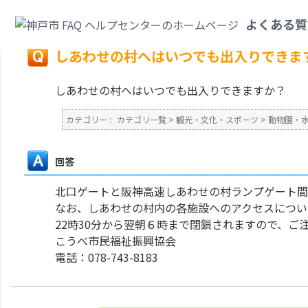
カテゴリ一覧
>
観光・文化・スポーツ
>
動物園・水族館、観光・レジャースポ
よくある質
戻る
しあわせの村へはいつでも出入りできま
しあわせの村へはいつでも出入りできますか？
カテゴリー :
カテゴリ一覧
>
観光・文化・スポーツ
>
動物園・
回答
北口ゲートと阪神高速しあわせの村ランプゲート間
なお、しあわせの村内の各施設へのアクセスについ
22時30分から翌朝６時まで閉鎖されますので、ご
こうべ市民福祉振興協会
電話：078-743-8183