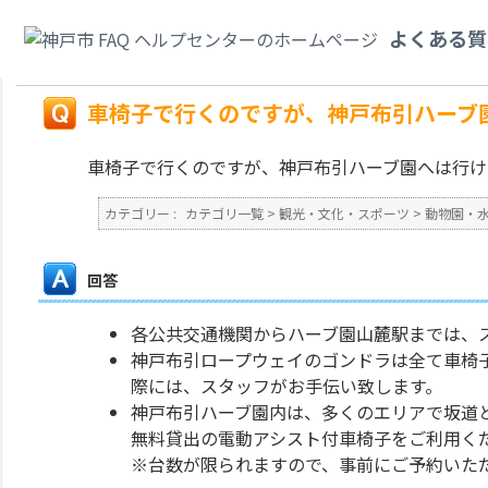
カテゴリ一覧
>
観光・文化・スポーツ
>
動物園・水族館、観光・レジャースポ
よくある質
か？
戻る
車椅子で行くのですが、神戸布引ハーブ
車椅子で行くのですが、神戸布引ハーブ園へは行け
カテゴリー :
カテゴリ一覧
>
観光・文化・スポーツ
>
動物園・
回答
各公共交通機関からハーブ園山麓駅までは、
神戸布引ロープウェイのゴンドラは全て車椅
際には、スタッフがお手伝い致します。
神戸布引ハーブ園内は、多くのエリアで坂道
無料貸出の電動アシスト付車椅子をご利用く
※台数が限られますので、事前にご予約いた